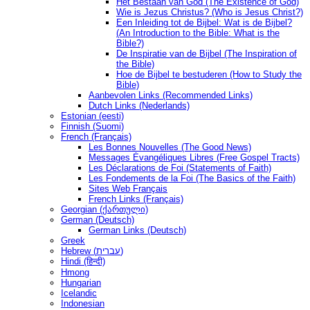
Het Bestaan ​​van God (The Existence of God)
Wie is Jezus Christus? (Who is Jesus Christ?)
Een Inleiding tot de Bijbel: Wat is de Bijbel?
(An Introduction to the Bible: What is the
Bible?)
De Inspiratie van de Bijbel (The Inspiration of
the Bible)
Hoe de Bijbel te bestuderen (How to Study the
Bible)
Aanbevolen Links (Recommended Links)
Dutch Links (Nederlands)
Estonian (eesti)
Finnish (Suomi)
French (Français)
Les Bonnes Nouvelles (The Good News)
Messages Ėvangéliques Libres (Free Gospel Tracts)
Les Déclarations de Foi (Statements of Faith)
Les Fondements de la Foi (The Basics of the Faith)
Sites Web Français
French Links (Français)
Georgian (ქართული)
German (Deutsch)
German Links (Deutsch)
Greek
Hebrew (עברית)
Hindi (हिन्दी)
Hmong
Hungarian
Icelandic
Indonesian