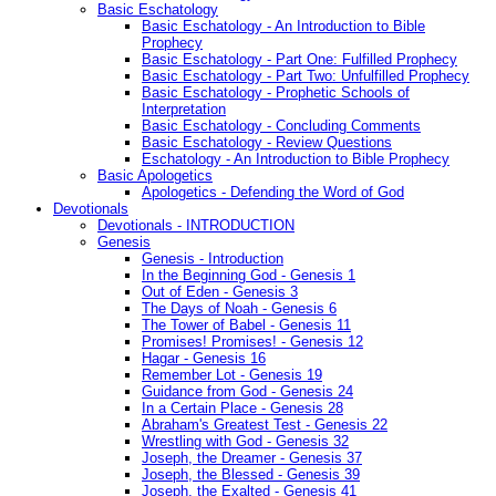
Basic Eschatology
Basic Eschatology - An Introduction to Bible
Prophecy
Basic Eschatology - Part One: Fulfilled Prophecy
Basic Eschatology - Part Two: Unfulfilled Prophecy
Basic Eschatology - Prophetic Schools of
Interpretation
Basic Eschatology - Concluding Comments
Basic Eschatology - Review Questions
Eschatology - An Introduction to Bible Prophecy
Basic Apologetics
Apologetics - Defending the Word of God
Devotionals
Devotionals - INTRODUCTION
Genesis
Genesis - Introduction
In the Beginning God - Genesis 1
Out of Eden - Genesis 3
The Days of Noah - Genesis 6
The Tower of Babel - Genesis 11
Promises! Promises! - Genesis 12
Hagar - Genesis 16
Remember Lot - Genesis 19
Guidance from God - Genesis 24
In a Certain Place - Genesis 28
Abraham's Greatest Test - Genesis 22
Wrestling with God - Genesis 32
Joseph, the Dreamer - Genesis 37
Joseph, the Blessed - Genesis 39
Joseph, the Exalted - Genesis 41