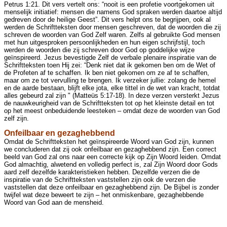
Petrus 1:21. Dit vers vertelt ons: “nooit is een profetie voortgekomen uit
menselijk initiatief: mensen die namens God spraken werden daartoe altijd
gedreven door de heilige Geest”. Dit vers helpt ons te begrijpen, ook al
werden de Schriftteksten door mensen geschreven, dat de woorden die zij
schreven de woorden van God Zelf waren. Zelfs al gebruikte God mensen
met hun uitgesproken persoonlijkheden en hun eigen schrijfstijl, toch
werden de woorden die zij schreven door God op goddelijke wijze
geïnspireerd. Jezus bevestigde Zelf de verbale plenaire inspiratie van de
Schriftteksten toen Hij zei: “Denk niet dat ik gekomen ben om de Wet of
de Profeten af te schaffen. Ik ben niet gekomen om ze af te schaffen,
maar om ze tot vervulling te brengen. Ik verzeker jullie: zolang de hemel
en de aarde bestaan, blijft elke jota, elke tittel in de wet van kracht, totdat
alles gebeurd zal zijn " (Matteüs 5:17-18). In deze verzen versterkt Jezus
de nauwkeurigheid van de Schriftteksten tot op het kleinste detail en tot
op het meest onbeduidende leesteken – omdat deze de woorden van God
zelf zijn.
Onfeilbaar en gezaghebbend
Omdat de Schriftteksten het geïnspireerde Woord van God zijn, kunnen
we concluderen dat zij ook onfeilbaar en gezaghebbend zijn. Een correct
beeld van God zal ons naar een correcte kijk op Zijn Woord leiden. Omdat
God almachtig, alwetend en volledig perfect is, zal Zijn Woord door Gods
aard zelf dezelfde karakteristieken hebben. Dezelfde verzen die de
inspiratie van de Schriftteksten vaststellen zijn ook de verzen die
vaststellen dat deze onfeilbaar en gezaghebbend zijn. De Bijbel is zonder
twijfel wat deze beweert te zijn – het onmiskenbare, gezaghebbende
Woord van God aan de mensheid.