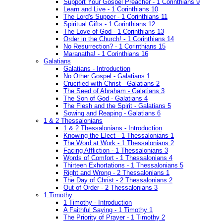
Support Your Gospel Preacher - 1 Corinthians 9
Learn and Live - 1 Corinthians 10
The Lord's Supper - 1 Corinthians 11
Spiritual Gifts - 1 Corinthians 12
The Love of God - 1 Corinthians 13
Order in the Church! - 1 Corinthians 14
No Resurrection? - 1 Corinthians 15
Maranatha! - 1 Corinthians 16
Galatians
Galatians - Introduction
No Other Gospel - Galatians 1
Crucified with Christ - Galatians 2
The Seed of Abraham - Galatians 3
The Son of God - Galatians 4
The Flesh and the Spirit - Galatians 5
Sowing and Reaping - Galatians 6
1 & 2 Thessalonians
1 & 2 Thessalonians - Introduction
Knowing the Elect - 1 Thessalonians 1
The Word at Work - 1 Thessalonians 2
Facing Affliction - 1 Thessalonians 3
Words of Comfort - 1 Thessalonians 4
Thirteen Exhortations - 1 Thessalonians 5
Right and Wrong - 2 Thessalonians 1
The Day of Christ - 2 Thessalonians 2
Out of Order - 2 Thessalonians 3
1 Timothy
1 Timothy - Introduction
A Faithful Saying - 1 Timothy 1
The Priority of Prayer - 1 Timothy 2