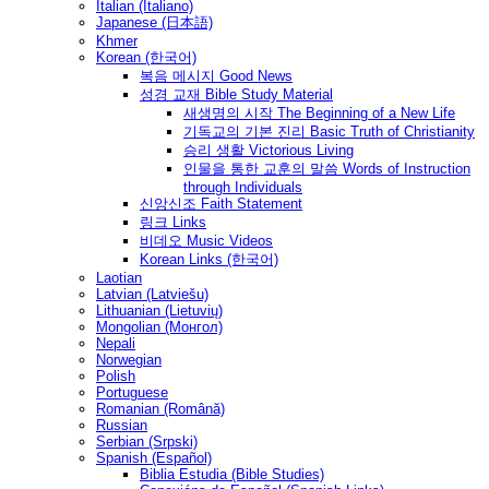
Italian (Italiano)
Japanese (日本語)
Khmer
Korean (한국어)
복음 메시지 Good News
성경 교재 Bible Study Material
새생명의 시작 The Beginning of a New Life
기독교의 기본 진리 Basic Truth of Christianity
승리 생활 Victorious Living
인물을 통한 교훈의 말씀 Words of Instruction
through Individuals
신앙신조 Faith Statement
링크 Links
비데오 Music Videos
Korean Links (한국어)
Laotian
Latvian (Latviešu)
Lithuanian (Lietuvių)
Mongolian (Монгол)
Nepali
Norwegian
Polish
Portuguese
Romanian (Română)
Russian
Serbian (Srpski)
Spanish (Español)
Biblia Estudia (Bible Studies)