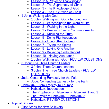
Lesson 1: A Prayer of Thanksgiving
Lesson 2 - The Supremacy of Christ
Lesson 3 - The Knowledge of God
Lesson 4 - The Crucifixion of Christ
1 John: Walking with God
1 John: Walking with God - Introduction
Lesson 1 - Witnessing to the Word of Life
Lesson 2 - Walking in the Light
Lesson 3 - Keeping Christ's Commandments
Lesson 4 - Knowing the Truth
Lesson 5 - Doing Righteousness
Lesson 6 - Loving the Brethren
Lesson 7 - Trying the Spirits
Lesson 8 - Loving One Another
Lesson 9 - Believing God's Record
Lesson 10 - Having Assurance
1 John: Walking with God - REVIEW QUESTIONS
3 John: The Three Church Leaders
3 John: Three Church Leaders
3 John: The Three Church Leaders - REVIEW
QUESTIONS
Jude: Contending Earnestly for the Faith
Jude: Contending Earnestly for the Faith
Habakkuk: From Tragedy to Triumph
Habakkuk: Introduction
The Prophecy of Habakkuk - Habakkuk 1 and 2
The Prayer of Habakkuk - Habakkuk 3
Habakkuk: REVIEW QUESTIONS
Topical Studies
First Steps for New Believers