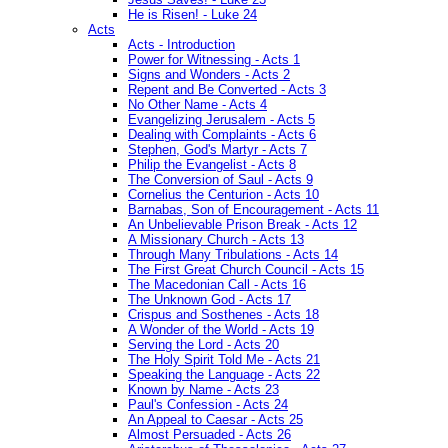
He is Risen! - Luke 24
Acts
Acts - Introduction
Power for Witnessing - Acts 1
Signs and Wonders - Acts 2
Repent and Be Converted - Acts 3
No Other Name - Acts 4
Evangelizing Jerusalem - Acts 5
Dealing with Complaints - Acts 6
Stephen, God's Martyr - Acts 7
Philip the Evangelist - Acts 8
The Conversion of Saul - Acts 9
Cornelius the Centurion - Acts 10
Barnabas, Son of Encouragement - Acts 11
An Unbelievable Prison Break - Acts 12
A Missionary Church - Acts 13
Through Many Tribulations - Acts 14
The First Great Church Council - Acts 15
The Macedonian Call - Acts 16
The Unknown God - Acts 17
Crispus and Sosthenes - Acts 18
A Wonder of the World - Acts 19
Serving the Lord - Acts 20
The Holy Spirit Told Me - Acts 21
Speaking the Language - Acts 22
Known by Name - Acts 23
Paul's Confession - Acts 24
An Appeal to Caesar - Acts 25
Almost Persuaded - Acts 26