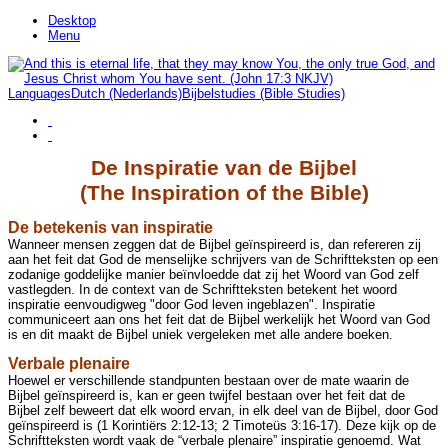
Desktop
Menu
Languages
Dutch (Nederlands)
Bijbelstudies (Bible Studies)
De Inspiratie van de Bijbel
(The Inspiration of the Bible)
De betekenis van inspiratie
Wanneer mensen zeggen dat de Bijbel geïnspireerd is, dan refereren zij
aan het feit dat God de menselijke schrijvers van de Schriftteksten op een
zodanige goddelijke manier beïnvloedde dat zij het Woord van God zelf
vastlegden. In de context van de Schriftteksten betekent het woord
inspiratie eenvoudigweg "door God leven ingeblazen". Inspiratie
communiceert aan ons het feit dat de Bijbel werkelijk het Woord van God
is en dit maakt de Bijbel uniek vergeleken met alle andere boeken.
Verbale plenaire
Hoewel er verschillende standpunten bestaan over de mate waarin de
Bijbel geïnspireerd is, kan er geen twijfel bestaan over het feit dat de
Bijbel zelf beweert dat elk woord ervan, in elk deel van de Bijbel, door God
geïnspireerd is (1 Korintiërs 2:12-13; 2 Timoteüs 3:16-17). Deze kijk op de
Schriftteksten wordt vaak de “verbale plenaire” inspiratie genoemd. Wat