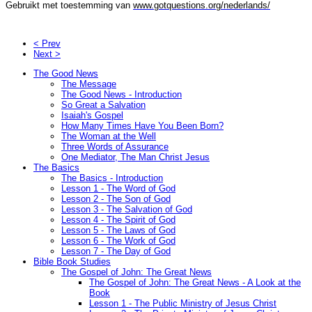
Gebruikt met toestemming van
www.gotquestions.org/nederlands/
< Prev
Next >
The Good News
The Message
The Good News - Introduction
So Great a Salvation
Isaiah's Gospel
How Many Times Have You Been Born?
The Woman at the Well
Three Words of Assurance
One Mediator, The Man Christ Jesus
The Basics
The Basics - Introduction
Lesson 1 - The Word of God
Lesson 2 - The Son of God
Lesson 3 - The Salvation of God
Lesson 4 - The Spirit of God
Lesson 5 - The Laws of God
Lesson 6 - The Work of God
Lesson 7 - The Day of God
Bible Book Studies
The Gospel of John: The Great News
The Gospel of John: The Great News - A Look at the
Book
Lesson 1 - The Public Ministry of Jesus Christ