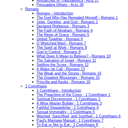
Aristarchus of Thessalonica - Acts 27
Persuading Others - Acts 28
Romans
Romans - Introduction
The God Who Has Revealed Himself - Romans 1
Jews, Gentiles, and God - Romans 2
Declared Righteous - Romans 3
The Faith of Abraham - Romans 4
The Reign of Grace - Romans 5
United Together - Romans 6
O Wretched Man! - Romans 7
The Spirit at Work - Romans 8
God in Control - Romans 9
What Does It Mean to Believe? - Romans 10
The Salvation of Israel - Romans 11
Settling the Score - Romans 12
A Wake Up Call - Romans 13
The Weak and the Strong - Romans 14
The Greatest Missionary - Romans 15
Priscilla and Aquila - Romans 16
1 Corinthians
1 Corinthians - Introduction
The Preaching of the Cross - 1 Corinthians 1
Spiritual Discernment - 1 Corinthians 2
A Wise Master Builder - 1 Corinthians 3
Faithful Stewardship - 1 Corinthians 4
Sexual Immorality - 1 Corinthians 5
Washed, Sanctified, and Justified - 1 Corinthians 6
Paul's Marriage Manual - 1 Corinthians 7
To Eat or Not to Eat - 1 Corinthians 8