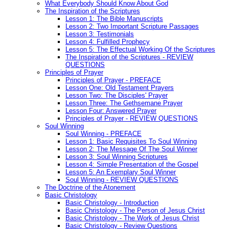
What Everybody Should Know About God
The Inspiration of the Scriptures
Lesson 1: The Bible Manuscripts
Lesson 2: Two Important Scripture Passages
Lesson 3: Testimonials
Lesson 4: Fulfilled Prophecy
Lesson 5: The Effectual Working Of the Scriptures
The Inspiration of the Scriptures - REVIEW
QUESTIONS
Principles of Prayer
Principles of Prayer - PREFACE
Lesson One: Old Testament Prayers
Lesson Two: The Disciples' Prayer
Lesson Three: The Gethsemane Prayer
Lesson Four: Answered Prayer
Principles of Prayer - REVIEW QUESTIONS
Soul Winning
Soul Winning - PREFACE
Lesson 1: Basic Requisites To Soul Winning
Lesson 2: The Message Of The Soul Winner
Lesson 3: Soul Winning Scriptures
Lesson 4: Simple Presentation of the Gospel
Lesson 5: An Exemplary Soul Winner
Soul Winning - REVIEW QUESTIONS
The Doctrine of the Atonement
Basic Christology
Basic Christology - Introduction
Basic Christology - The Person of Jesus Christ
Basic Christology - The Work of Jesus Christ
Basic Christology - Review Questions