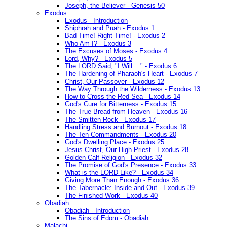
Joseph, the Believer - Genesis 50
Exodus
Exodus - Introduction
Shiphrah and Puah - Exodus 1
Bad Time! Right Time! - Exodus 2
Who Am I? - Exodus 3
The Excuses of Moses - Exodus 4
Lord, Why? - Exodus 5
The LORD Said, "I Will...." - Exodus 6
The Hardening of Pharaoh's Heart - Exodus 7
Christ, Our Passover - Exodus 12
The Way Through the Wilderness - Exodus 13
How to Cross the Red Sea - Exodus 14
God's Cure for Bitterness - Exodus 15
The True Bread from Heaven - Exodus 16
The Smitten Rock - Exodus 17
Handling Stress and Burnout - Exodus 18
The Ten Commandments - Exodus 20
God's Dwelling Place - Exodus 25
Jesus Christ, Our High Priest - Exodus 28
Golden Calf Religion - Exodus 32
The Promise of God's Presence - Exodus 33
What is the LORD Like? - Exodus 34
Giving More Than Enough - Exodus 36
The Tabernacle: Inside and Out - Exodus 39
The Finished Work - Exodus 40
Obadiah
Obadiah - Introduction
The Sins of Edom - Obadiah
Malachi