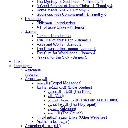
The Mystery of Godliness - 1 Timothy 3
A Good Servant of Jesus Christ - 1 Timothy 4
Some Men's Sins - 1 Timothy 5
Godliness with Contentment - 1 Timothy 6
Philemon
Philemon - Introduction
A Profitable Slave - Philemon
James
James - Introduction
The Trial of Your Faith - James 1
Faith and Works - James 2
The Power of the Tongue - James 3
The Cure for Worldliness - James 4
Praying for the Sick - James 5
Links
Languages
Afrikaans
Albanian
Arabic العربية
المسيح (Gospel Messages)
كِتَاب مُقَدَّس دراسةُ (Bible Studies)
الكتاب المقدس (The Bible)
الله (God)
الرب يسوع المسيح (The Lord Jesus Christ)
الروح القدس (The Holy Spirit)
خلاص (Salvation)
الكنيسة (The Church)
(مواقع أخرى) خطوةُ Links (Other Websites)
Arabic Links (عربى)
Armenian (հայերեն)