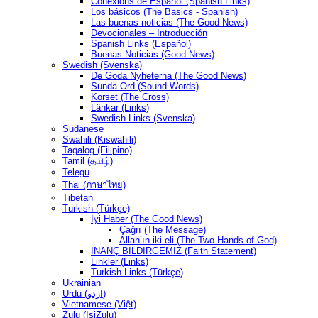
Conexións de Español (Spanish Links)
Los básicos (The Basics - Spanish)
Las buenas noticias (The Good News)
Devocionales – Introducción
Spanish Links (Español)
Buenas Noticias (Good News)
Swedish (Svenska)
De Goda Nyheterna (The Good News)
Sunda Ord (Sound Words)
Korset (The Cross)
Länkar (Links)
Swedish Links (Svenska)
Sudanese
Swahili (Kiswahili)
Tagalog (Filipino)
Tamil (தமிழ்)
Telegu
Thai (ภาษาไทย)
Tibetan
Turkish (Türkçe)
İyi Haber (The Good News)
Çağrı (The Message)
Allah’ın iki eli (The Two Hands of God)
İNANÇ BİLDİRGEMİZ (Faith Statement)
Linkler (Links)
Turkish Links (Türkçe)
Ukrainian
Urdu (اردو)
Vietnamese (Việt)
Zulu (IsiZulu)