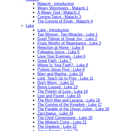
Malachi - Introduction
Weary Worshipers - Malachi 1
A Weary God - Malachi 2
Coming Twice - Malachi 3
The Coming of Elijah - Malachi 4
Luke
Luke - Introduction
Two Women, Two Miracles - Luke 1
Good Tidings of Great Joy - Luke 2
Fruits Worthy of Repentance - Luke 3
Rejection at Home - Luke 4
Following Jesus - Luke 5
Love Your Enemies - Luke 6
Great Faith - Luke 7
Where Is Your Faith? - Luke 8
Putting Jesus First - Luke 9
Mary and Martha - Luke 10
Lord, Teach Us to Pray - Luke 11
Don't Worry - Luke 12
Being Loosed - Luke 13
The Priority of Love - Luke 14
Lost and Found - Luke 15
The Rich Man and Lazarus - Luke 16
The Coming of the Kingdom - Luke 17
The Parable of the Unjust Judge - Luke 18
Zacchaeus - Luke 19
The Chief Cornerstone - Luke 20
The Widow's Coins - Luke 21
The Greatest - Luke 22
Jesus Saves! - Luke 23