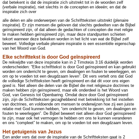
dat betekent is dat de inspiratie zich uitstrekt tot in de woorden zelf
(verbale inspiratie), niet slechts in de concepten en ideeën; en dat de
inspiratie zich over
alle delen en alle onderwerpen van de Schriftteksten uitstrekt (plenaire
inspiratie). Er zijn mensen die geloven dat slechts gedeelten van de Bijbel
geïnspireerd zijn, of dat alleen de gedachten of concepten die met religie
te maken hebben geïnspireerd zijn, maar deze standpunten schieten
tekort wanneer deze bekeken worden in het licht van wat de Bijbel zelf
beweert. Volledige verbale plenaire inspiratie is een essentiële eigenschap
van het Woord van God.
Elke schrifttekst is door God geïnspireerd
De reikwijdte van deze inspiratie kan in 2 Timoteüs 3:16 duidelijk worden
onderscheiden: “Elke schrifttekst is door God geïnspireerd en kan gebruikt
worden om onderricht te geven, om dwalingen en fouten te weerleggen, en
om op te voeden tot een deugdzaam leven”. Dit vers vertelt ons dat God
de volledige Schriftteksten heeft geïnspireerd en dat dit voor ons eigen
goed is. Niet alleen die delen van de Bijbel die met religieuze doctrines te
maken hebben zijn geïnspireerd, maar elk onderdeel is het Woord van
God, van Genesis tot Openbaring. Omdat deze door God geïnspireerd
zijn, zijn de Schriftteksten gezaghebbend met betrekking tot het instellen
van doctrines, en voldoende om mensen te onderwijzen hoe zij een juiste
relatie met God kunnen hebben, “om onderricht te geven, om dwalingen en
fouten te weerleggen”. De Bijbel beweert niet alleen door God geïnspireerd
te zijn, maar ook het vermogen te hebben om ons te kunnen veranderen
en ons “compleet” te maken, om op te voeden tot een deugdzaam leven.
Het getuigenis van Jezus
Een ander vers dat over de inspiratie van de Schriftteksten gaat is 2