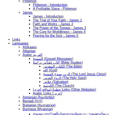
Philemon
Philemon - Introduction
A Profitable Slave - Philemon
James
James - Introduction
The Trial of Your Faith - James 1
Faith and Works - James 2
The Power of the Tongue - James 3
The Cure for Worldliness - James 4
Praying for the Sick - James 5
Links
Languages
Afrikaans
Albanian
Arabic العربية
المسيح (Gospel Messages)
كِتَاب مُقَدَّس دراسةُ (Bible Studies)
الكتاب المقدس (The Bible)
الله (God)
الرب يسوع المسيح (The Lord Jesus Christ)
الروح القدس (The Holy Spirit)
خلاص (Salvation)
الكنيسة (The Church)
(مواقع أخرى) خطوةُ Links (Other Websites)
Arabic Links (عربى)
Armenian (հայերեն)
Bengali (বাংলা)
Bulgarian (български)
Burmese (Myanmar)
တမန္ေတာ္မ်ား၏ယုံၾကည္ဝန္ခံမႈႏွင့္ သမၼာက်မ္း