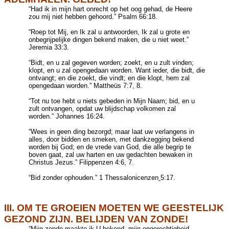
“Had ik in mijn hart onrecht op het oog gehad, de Heere
zou mij niet hebben gehoord.” Psalm 66:18.
“Roep tot Mij, en Ik zal u antwoorden, Ik zal u grote en
onbegrijpelijke dingen bekend maken, die u niet weet.”
Jeremia 33:3.
“Bidt, en u zal gegeven worden; zoekt, en u zult vinden;
klopt, en u zal opengedaan worden. Want ieder, die bidt, die
ontvangt; en die zoekt, die vindt; en die klopt, hem zal
opengedaan worden.”
Mattheüs
7:7, 8.
“Tot nu toe hebt u niets gebeden in Mijn Naam; bid, en u
zult ontvangen, opdat uw blijdschap volkomen zal
worden.”
Johannes
16:24.
“Wees in geen ding bezorgd; maar laat uw verlangens in
alles, door bidden en smeken, met dankzegging bekend
worden bij God; en de vrede van God, die alle begrip te
boven gaat, zal uw harten en uw gedachten bewaken in
Christus Jezus.”
Filippenzen
4:6, 7.
“Bid zonder ophouden.” 1
Thessalonicenzen
5:17.
III. OM TE GROEIEN MOETEN WE GEESTELIJK
GEZOND ZIJN. BELIJDEN VAN ZONDE!
“Mijn zonde maakte ik U bekend, mijn ongerechtigheid