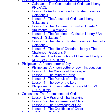
Galatians: The Constitution of Christian Liberty
Galatians - The Constitution of Christian Liberty -
PREFACE
Lesson 1 - An Introduction to Christian Liberty -
Galatians 1
Lesson 2 - The Apostle of Christian Liberty -
Galatians 2
Lesson 3 - The Doctrine of Christian Liberty /
Arguments - Galatians 3
Lesson 4 - The Doctrine of Christian Liberty / An
Appeal - Galatians 4
Lesson 5 - The Life of Christian Liberty / The Call -
Galatians 5
Lesson 6 - The Life of Christian Liberty / The
Challenge - Galatians 6
Galatians: The Constitution of Christian Liberty -
REVIEW QUESTIONS
Philippians: A Prison Letter of Joy
Philippians: A Prison Letter of Joy - Introduction
Lesson 1: The Ministry of the Gospel
Lesson 2 - The Mind of Christ
Lesson 3 - The Pursuit of a Lifetime
Lesson 4 - The Joy of the Lord
Philippians: A Prison Letter of Joy - REVIEW
QUESTIONS
Colossians: The Preeminence of Christ
Lesson 1: A Prayer of Thanksgiving
Lesson 2 - The Supremacy of Christ
Lesson 3 - The Knowledge of God
Lesson 4 - The Crucifixion of Christ