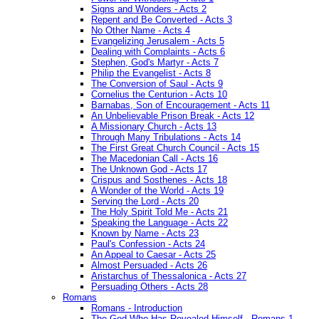
Signs and Wonders - Acts 2
Repent and Be Converted - Acts 3
No Other Name - Acts 4
Evangelizing Jerusalem - Acts 5
Dealing with Complaints - Acts 6
Stephen, God's Martyr - Acts 7
Philip the Evangelist - Acts 8
The Conversion of Saul - Acts 9
Cornelius the Centurion - Acts 10
Barnabas, Son of Encouragement - Acts 11
An Unbelievable Prison Break - Acts 12
A Missionary Church - Acts 13
Through Many Tribulations - Acts 14
The First Great Church Council - Acts 15
The Macedonian Call - Acts 16
The Unknown God - Acts 17
Crispus and Sosthenes - Acts 18
A Wonder of the World - Acts 19
Serving the Lord - Acts 20
The Holy Spirit Told Me - Acts 21
Speaking the Language - Acts 22
Known by Name - Acts 23
Paul's Confession - Acts 24
An Appeal to Caesar - Acts 25
Almost Persuaded - Acts 26
Aristarchus of Thessalonica - Acts 27
Persuading Others - Acts 28
Romans
Romans - Introduction
The God Who Has Revealed Himself - Romans 1