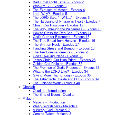
Bad Time! Right Time! - Exodus 2
Who Am I? - Exodus 3
The Excuses of Moses - Exodus 4
Lord, Why? - Exodus 5
The LORD Said, "I Will...." - Exodus 6
The Hardening of Pharaoh's Heart - Exodus 7
Christ, Our Passover - Exodus 12
The Way Through the Wilderness - Exodus 13
How to Cross the Red Sea - Exodus 14
God's Cure for Bitterness - Exodus 15
The True Bread from Heaven - Exodus 16
The Smitten Rock - Exodus 17
Handling Stress and Burnout - Exodus 18
The Ten Commandments - Exodus 20
God's Dwelling Place - Exodus 25
Jesus Christ, Our High Priest - Exodus 28
Golden Calf Religion - Exodus 32
The Promise of God's Presence - Exodus 33
What is the LORD Like? - Exodus 34
Giving More Than Enough - Exodus 36
The Tabernacle: Inside and Out - Exodus 39
The Finished Work - Exodus 40
Obadiah
Obadiah - Introduction
The Sins of Edom - Obadiah
Malachi
Malachi - Introduction
Weary Worshipers - Malachi 1
A Weary God - Malachi 2
Coming Twice - Malachi 3