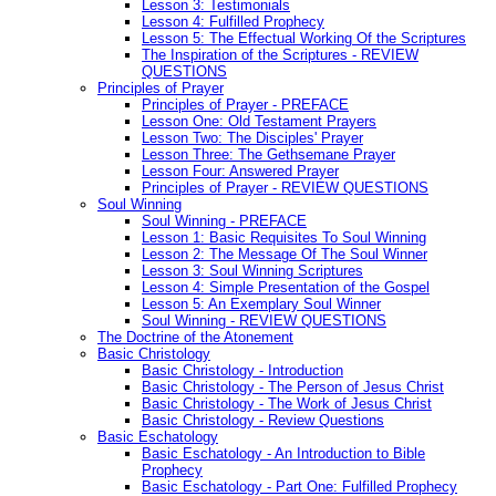
Lesson 3: Testimonials
Lesson 4: Fulfilled Prophecy
Lesson 5: The Effectual Working Of the Scriptures
The Inspiration of the Scriptures - REVIEW
QUESTIONS
Principles of Prayer
Principles of Prayer - PREFACE
Lesson One: Old Testament Prayers
Lesson Two: The Disciples' Prayer
Lesson Three: The Gethsemane Prayer
Lesson Four: Answered Prayer
Principles of Prayer - REVIEW QUESTIONS
Soul Winning
Soul Winning - PREFACE
Lesson 1: Basic Requisites To Soul Winning
Lesson 2: The Message Of The Soul Winner
Lesson 3: Soul Winning Scriptures
Lesson 4: Simple Presentation of the Gospel
Lesson 5: An Exemplary Soul Winner
Soul Winning - REVIEW QUESTIONS
The Doctrine of the Atonement
Basic Christology
Basic Christology - Introduction
Basic Christology - The Person of Jesus Christ
Basic Christology - The Work of Jesus Christ
Basic Christology - Review Questions
Basic Eschatology
Basic Eschatology - An Introduction to Bible
Prophecy
Basic Eschatology - Part One: Fulfilled Prophecy