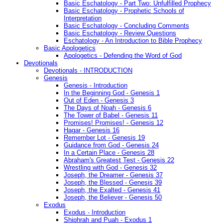
Basic Eschatology - Part Two: Unfulfilled Prophecy
Basic Eschatology - Prophetic Schools of
Interpretation
Basic Eschatology - Concluding Comments
Basic Eschatology - Review Questions
Eschatology - An Introduction to Bible Prophecy
Basic Apologetics
Apologetics - Defending the Word of God
Devotionals
Devotionals - INTRODUCTION
Genesis
Genesis - Introduction
In the Beginning God - Genesis 1
Out of Eden - Genesis 3
The Days of Noah - Genesis 6
The Tower of Babel - Genesis 11
Promises! Promises! - Genesis 12
Hagar - Genesis 16
Remember Lot - Genesis 19
Guidance from God - Genesis 24
In a Certain Place - Genesis 28
Abraham's Greatest Test - Genesis 22
Wrestling with God - Genesis 32
Joseph, the Dreamer - Genesis 37
Joseph, the Blessed - Genesis 39
Joseph, the Exalted - Genesis 41
Joseph, the Believer - Genesis 50
Exodus
Exodus - Introduction
Shiphrah and Puah - Exodus 1