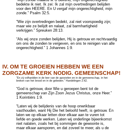
bedekte ik niet. Ik zei: Ik zal mijn overtredingen belijden
voor den HEERE. En U vergaf mijn ongerechtigheid, mijn
zonde.” Psalm 32:5.
“Wie zijn overtredingen bedekt, zal niet voorspoedig zijn;
maar wie ze belijdt en nalaat, zal barmhartigheid
verkrijgen.” Spreuken 28:13.
“Als wij onze zonden belijden, Hij is getrouw en rechtvaardig
om ons de zonden te vergeven, en ons te reinigen van alle
ongerechtigheid.” 1
Johannes
1:9.
IV. OM TE GROEIEN HEBBEN WE EEN
ZORGZAME KERK NODIG. GEMEENSCHAP!
“En zij volhardden in de leer van de apostelen en in de gemeenschap, in het
breken van het brood en in de gebeden.”
Handelingen
2:42.
“God is getrouw, door Wie u geroepen bent tot de
gemeenschap van Zijn Zoon Jezus Christus, onze Heer.”
1
Korintiërs
1:9.
“Laten wij de belijdenis van de hoop onwrikbaar
vasthouden, want Hij Die het beloofd heeft, is getrouw. En
laten we op elkaar letten door elkaar aan te vuren tot
liefde en goede werken. Laten wij onderlinge bijeenkomst
niet nalaten, zoals het bij sommigen de gewoonte is,
maar elkaar aansporen, en dat zoveel te meer, als u de