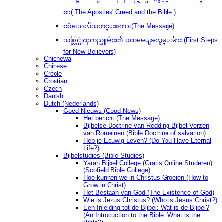
စာ( The Apostles' Creed and the Bible )
ဧဝံေဂလိသတင္းစကား(The Message)
သစ္လြင္ယုံၾကည္သူမ်ား၏ ပထမေျခလွမ္းမ်ား (First Steps
for New Believers)
Chichewa
Chinese
Creole
Croatian
Czech
Danish
Dutch (Nederlands)
Goed Nieuws (Good News)
Het bericht (The Message)
Bijbelse Doctrine van Redding Bijbel Verzen
van Romeinen (Bible Doctrine of salvation)
Heb je Eeuwig Leven? (Do You Have Eternal
Life?)
Bijbelstudies (Bible Studies)
Yarah Bijbel College (Gratis Online Studeren)
(Scofield Bible College)
Hoe kunnen we in Christus Groeien (How to
Grow in Christ)
Het Bestaan ​​van God (The Existence of God)
Wie is Jezus Christus? (Who is Jesus Christ?)
Een Inleiding tot de Bijbel: Wat is de Bijbel?
(An Introduction to the Bible: What is the