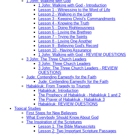
1 John: Walking with God
1 John: Walking with God - Introduction
Lesson 1 - Witnessing to the Word of Life
Lesson 2 - Walking in the Light
Lesson 3 - Keeping Christ's Commandments
Lesson 4 - Knowing the Truth
Lesson 5 - Doing Righteousness
Lesson 6 - Loving the Brethren
Lesson 7 - Trying the Spirits
Lesson 8 - Loving One Another
Lesson 9 - Believing God's Record
Lesson 10 - Having Assurance
1 John: Walking with God - REVIEW QUESTIONS
3 John: The Three Church Leaders
3 John: Three Church Leaders
3 John: The Three Church Leaders - REVIEW
QUESTIONS
Jude: Contending Earnestly for the Faith
Jude: Contending Earnestly for the Faith
Habakkuk: From Tragedy to Triumph
Habakkuk: Introduction
The Prophecy of Habakkuk - Habakkuk 1 and 2
The Prayer of Habakkuk - Habakkuk 3
Habakkuk: REVIEW QUESTIONS
Topical Studies
First Steps for New Believers
What Everybody Should Know About God
The Inspiration of the Scriptures
Lesson 1: The Bible Manuscripts
Lesson 2: Two Important Scripture Passages