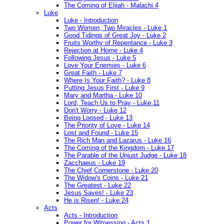
The Coming of Elijah - Malachi 4
Luke
Luke - Introduction
Two Women, Two Miracles - Luke 1
Good Tidings of Great Joy - Luke 2
Fruits Worthy of Repentance - Luke 3
Rejection at Home - Luke 4
Following Jesus - Luke 5
Love Your Enemies - Luke 6
Great Faith - Luke 7
Where Is Your Faith? - Luke 8
Putting Jesus First - Luke 9
Mary and Martha - Luke 10
Lord, Teach Us to Pray - Luke 11
Don't Worry - Luke 12
Being Loosed - Luke 13
The Priority of Love - Luke 14
Lost and Found - Luke 15
The Rich Man and Lazarus - Luke 16
The Coming of the Kingdom - Luke 17
The Parable of the Unjust Judge - Luke 18
Zacchaeus - Luke 19
The Chief Cornerstone - Luke 20
The Widow's Coins - Luke 21
The Greatest - Luke 22
Jesus Saves! - Luke 23
He is Risen! - Luke 24
Acts
Acts - Introduction
Power for Witnessing - Acts 1