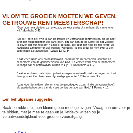
VI. OM TE GROEIEN MOETEN WE GEVEN.
GETROUWE RENTMEESTERSCHAP!
“Geef aan hem die iets van u vraagt, en keer u niet af van hem die van u lenen
wil.” Mattheüs 5:42.
“En de Heere zei: Wie is dan de trouwe en verstandige rentmeester, die de heer
over zijn huisbedienden zal aanstellen, om aan hen op de juiste tijd het voedsel
te geven dat hun toekomt? Zalig is de slaaf, die door zijn heer bij zijn komst zo
handelend aangetroffen zal worden. Werkelijk, Ik zeg u dat hij hem over al zijn
bezittingen zal aanstellen.” Lukas 12:42-44.
“Laat ieder mens ons zo beschouwen, namelijk als dienaren van Christus en
beheerders van de geheimenissen van God. En verder wordt van de beheerders
verlangd dat zij betrouwbaar blijken te zijn.” 1 Korinthiërs 4:1, 2.
“Laat ieder doen zoals hij in zijn hart voorgenomen heeft, niet met tegenzin of uit
dwang, want God heeft een blijmoedige gever lief.” 2 Korinthiërs 9:7.
“Laat ieder de anderen dienen met de genadegave zoals hij die ontvangen heeft,
als goede beheerders van de veelsoortige genade van God.” 1 Petrus 4:10.
Een behulpzame suggestie.
Raak betrokken bij een kleine groep medegelovigen. Vraag hen om voor je
te bidden, met je mee te gaan en je liefdevol wijzen op je
verantwoordelijkheid voor groei en vooruitgang.