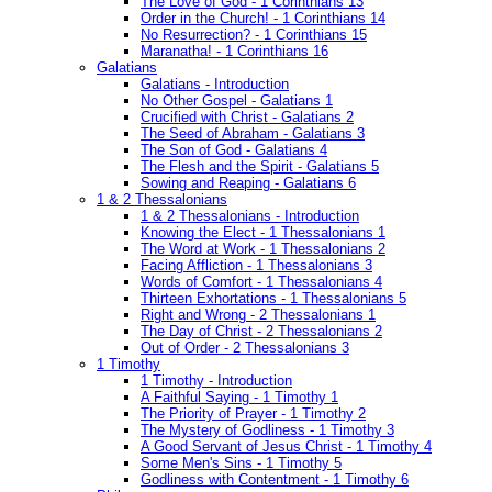
The Love of God - 1 Corinthians 13
Order in the Church! - 1 Corinthians 14
No Resurrection? - 1 Corinthians 15
Maranatha! - 1 Corinthians 16
Galatians
Galatians - Introduction
No Other Gospel - Galatians 1
Crucified with Christ - Galatians 2
The Seed of Abraham - Galatians 3
The Son of God - Galatians 4
The Flesh and the Spirit - Galatians 5
Sowing and Reaping - Galatians 6
1 & 2 Thessalonians
1 & 2 Thessalonians - Introduction
Knowing the Elect - 1 Thessalonians 1
The Word at Work - 1 Thessalonians 2
Facing Affliction - 1 Thessalonians 3
Words of Comfort - 1 Thessalonians 4
Thirteen Exhortations - 1 Thessalonians 5
Right and Wrong - 2 Thessalonians 1
The Day of Christ - 2 Thessalonians 2
Out of Order - 2 Thessalonians 3
1 Timothy
1 Timothy - Introduction
A Faithful Saying - 1 Timothy 1
The Priority of Prayer - 1 Timothy 2
The Mystery of Godliness - 1 Timothy 3
A Good Servant of Jesus Christ - 1 Timothy 4
Some Men's Sins - 1 Timothy 5
Godliness with Contentment - 1 Timothy 6