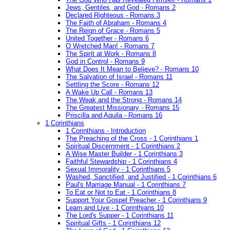
Jews, Gentiles, and God - Romans 2
Declared Righteous - Romans 3
The Faith of Abraham - Romans 4
The Reign of Grace - Romans 5
United Together - Romans 6
O Wretched Man! - Romans 7
The Spirit at Work - Romans 8
God in Control - Romans 9
What Does It Mean to Believe? - Romans 10
The Salvation of Israel - Romans 11
Settling the Score - Romans 12
A Wake Up Call - Romans 13
The Weak and the Strong - Romans 14
The Greatest Missionary - Romans 15
Priscilla and Aquila - Romans 16
1 Corinthians
1 Corinthians - Introduction
The Preaching of the Cross - 1 Corinthians 1
Spiritual Discernment - 1 Corinthians 2
A Wise Master Builder - 1 Corinthians 3
Faithful Stewardship - 1 Corinthians 4
Sexual Immorality - 1 Corinthians 5
Washed, Sanctified, and Justified - 1 Corinthians 6
Paul's Marriage Manual - 1 Corinthians 7
To Eat or Not to Eat - 1 Corinthians 8
Support Your Gospel Preacher - 1 Corinthians 9
Learn and Live - 1 Corinthians 10
The Lord's Supper - 1 Corinthians 11
Spiritual Gifts - 1 Corinthians 12