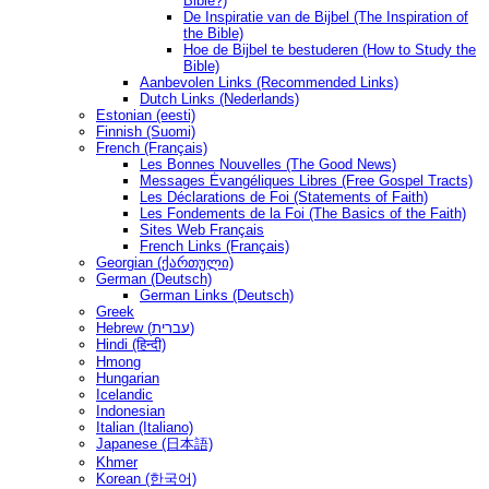
Bible?)
De Inspiratie van de Bijbel (The Inspiration of
the Bible)
Hoe de Bijbel te bestuderen (How to Study the
Bible)
Aanbevolen Links (Recommended Links)
Dutch Links (Nederlands)
Estonian (eesti)
Finnish (Suomi)
French (Français)
Les Bonnes Nouvelles (The Good News)
Messages Ėvangéliques Libres (Free Gospel Tracts)
Les Déclarations de Foi (Statements of Faith)
Les Fondements de la Foi (The Basics of the Faith)
Sites Web Français
French Links (Français)
Georgian (ქართული)
German (Deutsch)
German Links (Deutsch)
Greek
Hebrew (עברית)
Hindi (हिन्दी)
Hmong
Hungarian
Icelandic
Indonesian
Italian (Italiano)
Japanese (日本語)
Khmer
Korean (한국어)