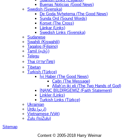
Buenas Noticias (Good News)
Swedish (Svenska)
De Goda Nyheterna (The Good News)
Sunda Ord (Sound Words)
Korset (The Cross)
Länkar (Links)
Swedish Links (Svenska)
Sudanese
Swahili (Kiswahili)
Tagalog (Filipino)
Tamil (தமிழ்)
Telegu
Thai (ภาษาไทย)
Tibetan
Turkish (Türkçe)
İyi Haber (The Good News)
Çağrı (The Message)
Allah’ın iki eli (The Two Hands of God)
İNANÇ BİLDİRGEMİZ (Faith Statement)
Linkler (Links)
Turkish Links (Türkçe)
Ukrainian
Urdu (اردو)
Vietnamese (Việt)
Zulu (IsiZulu)
Sitemap
Content © 2005-2018 Harry Weimar