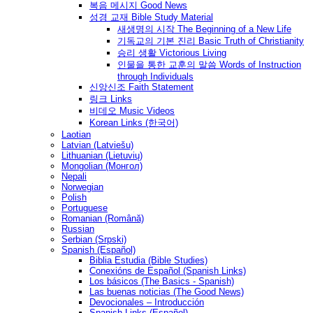
복음 메시지 Good News
성경 교재 Bible Study Material
새생명의 시작 The Beginning of a New Life
기독교의 기본 진리 Basic Truth of Christianity
승리 생활 Victorious Living
인물을 통한 교훈의 말씀 Words of Instruction
through Individuals
신앙신조 Faith Statement
링크 Links
비데오 Music Videos
Korean Links (한국어)
Laotian
Latvian (Latviešu)
Lithuanian (Lietuvių)
Mongolian (Монгол)
Nepali
Norwegian
Polish
Portuguese
Romanian (Română)
Russian
Serbian (Srpski)
Spanish (Español)
Biblia Estudia (Bible Studies)
Conexións de Español (Spanish Links)
Los básicos (The Basics - Spanish)
Las buenas noticias (The Good News)
Devocionales – Introducción
Spanish Links (Español)