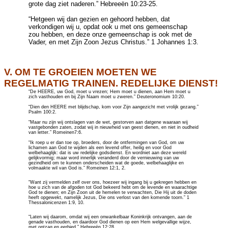
grote dag ziet naderen.”
Hebreeën
10:23-25.
“Hetgeen wij dan gezien en gehoord hebben, dat
verkondigen wij u, opdat ook u met ons gemeenschap
zou hebben, en deze onze gemeenschap is ook met de
Vader, en met Zijn Zoon Jezus Christus.” 1
Johannes
1:3.
V. OM TE GROEIEN MOETEN WE
REGELMATIG TRAINEN. REDELIJKE DIENST!
“De HEERE, uw God, moet u vrezen; Hem moet u dienen, aan Hem moet u
zich vasthouden en bij Zijn Naam moet u zweren.” Deuteronomium 10:20.
“Dien den HEERE met blijdschap, kom voor Zijn aangezicht met vrolijk gezang.”
Psalm 100:2.
“Maar nu zijn wij ontslagen van de wet, gestorven aan datgene waaraan wij
vastgebonden zaten, zodat wij in nieuwheid van geest dienen, en niet in oudheid
van letter.” Romeinen7:6.
“Ik roep u er dan toe op, broeders, door de ontfermingen van God, om uw
lichamen aan God te wijden als een levend offer, heilig en voor God
welbehaaglijk: dat is uw redelijke godsdienst. En wordniet aan deze wereld
gelijkvormig; maar word innerlijk veranderd door de vernieuwing van uw
gezindheid om te kunnen onderscheiden wat de goede, welbehaaglijke en
volmaakte wil van God is.” Romeinen 12:1, 2.
“Want zij vermelden zelf over ons, hoezeer wij ingang bij u gekregen hebben en
hoe u zich van de afgoden tot God bekeerd hebt om de levende en waarachtige
God te dienen; en Zijn Zoon uit de hemelen te verwachten, Die Hij uit de doden
heeft opgewekt, namelijk Jezus, Die ons verlost van den komende toorn.” 1
Thessalonicenzen 1:9, 10.
“Laten wij daarom, omdat wij een onwankelbaar Koninkrijk ontvangen, aan de
genade vasthouden, en daardoor God dienen op een Hem welgevallige wijze,
met ontzag en eerbied.” Hebreeën 12:28.