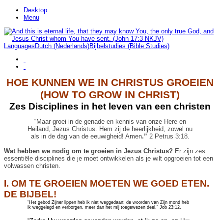
Desktop
Menu
Languages
Dutch (Nederlands)
Bijbelstudies (Bible Studies)
HOE KUNNEN WE IN CHRISTUS GROEIEN
(HOW TO GROW IN CHRIST)
Zes Disciplines in het leven van een christen
“Maar groei in de genade en kennis van onze Here en
Heiland, Jezus Christus. Hem zij de heerlijkheid, zowel nu
als in de dag van de eeuwigheid! Amen
.”
2 Petrus 3:18.
Wat hebben we nodig om te groeien in Jezus Christus?
Er zijn zes
essentiële disciplines die je moet ontwikkelen als je wilt opgroeien tot een
volwassen christen.
I. OM TE GROEIEN MOETEN WE GOED ETEN.
DE BIJBEL!
“Het gebod Zijner lippen heb ik niet weggedaan; de woorden van Zijn mond heb
ik weggelegd en verborgen, meer dan het mij toegewezen deel.” Job 23:12.