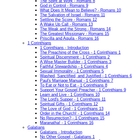
The Spirit at Work - Romans 8
God in Control - Romans 9
What Does It Mean to Believe? - Romans 10
The Salvation of Israel - Romans 11
Settling the Score - Romans 12
A Wake Up Call - Romans 13
The Weak and the Strong - Romans 14
The Greatest Missionary - Romans 15
Priscilla and Aquila - Romans 16
1 Corinthians
1 Corinthians - Introduction
The Preaching of the Cross - 1 Corinthians 1
Spiritual Discernment - 1 Corinthians 2
A Wise Master Builder - 1 Corinthians 3
Faithful Stewardship - 1 Corinthians 4
Sexual Immorality - 1 Corinthians 5
Washed, Sanctified, and Justified - 1 Corinthians 6
Paul's Marriage Manual - 1 Corinthians 7
To Eat or Not to Eat - 1 Corinthians 8
Support Your Gospel Preacher - 1 Corinthians 9
Learn and Live - 1 Corinthians 10
The Lord's Supper - 1 Corinthians 11
Spiritual Gifts - 1 Corinthians 12
The Love of God - 1 Corinthians 13
Order in the Church! - 1 Corinthians 14
No Resurrection? - 1 Corinthians 15
Maranatha! - 1 Corinthians 16
Galatians
Galatians - Introduction
No Other Gospel - Galatians 1