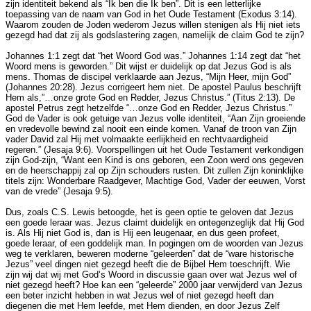
zijn identiteit bekend als “Ik ben die Ik ben”. Dit is een letterlijke
toepassing van de naam van God in het Oude Testament (Exodus 3:14).
Waarom zouden de Joden wederom Jezus willen stenigen als Hij niet iets
gezegd had dat zij als godslastering zagen, namelijk de claim God te zijn?
Johannes 1:1 zegt dat “het Woord God was.” Johannes 1:14 zegt dat “het
Woord mens is geworden.” Dit wijst er duidelijk op dat Jezus God is als
mens. Thomas de discipel verklaarde aan Jezus, “Mijn Heer, mijn God”
(Johannes 20:28). Jezus corrigeert hem niet. De apostel Paulus beschrijft
Hem als,”…onze grote God en Redder, Jezus Christus.” (Titus 2:13). De
apostel Petrus zegt hetzelfde “…onze God en Redder, Jezus Christus.”
God de Vader is ook getuige van Jezus volle identiteit, “Aan Zijn groeiende
en vredevolle bewind zal nooit een einde komen. Vanaf de troon van Zijn
vader David zal Hij met volmaakte eerlijkheid en rechtvaardigheid
regeren.” (Jesaja 9:6). Voorspellingen uit het Oude Testament verkondigen
zijn God-zijn, “Want een Kind is ons geboren, een Zoon werd ons gegeven
en de heerschappij zal op Zijn schouders rusten. Dit zullen Zijn koninklijke
titels zijn: Wonderbare Raadgever, Machtige God, Vader der eeuwen, Vorst
van de vrede” (Jesaja 9:5).
Dus, zoals C.S. Lewis betoogde, het is geen optie te geloven dat Jezus
een goede leraar was. Jezus claimt duidelijk en ontegenzeglijk dat Hij God
is. Als Hij niet God is, dan is Hij een leugenaar, en dus geen profeet,
goede leraar, of een goddelijk man. In pogingen om de woorden van Jezus
weg te verklaren, beweren moderne “geleerden” dat de “ware historische
Jezus” veel dingen niet gezegd heeft die de Bijbel Hem toeschrijft. Wie
zijn wij dat wij met God’s Woord in discussie gaan over wat Jezus wel of
niet gezegd heeft? Hoe kan een “geleerde” 2000 jaar verwijderd van Jezus
een beter inzicht hebben in wat Jezus wel of niet gezegd heeft dan
diegenen die met Hem leefde, met Hem dienden, en door Jezus Zelf