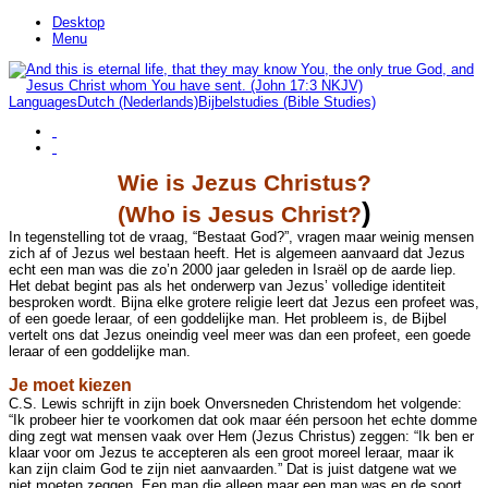
Desktop
Menu
Languages
Dutch (Nederlands)
Bijbelstudies (Bible Studies)
Wie is Jezus Christus?
)
(Who is Jesus Christ?
In tegenstelling tot de vraag, “Bestaat God?”, vragen maar weinig mensen
zich af of Jezus wel bestaan heeft. Het is algemeen aanvaard dat Jezus
echt een man was die zo’n 2000 jaar geleden in Israël op de aarde liep.
Het debat begint pas als het onderwerp van Jezus’ volledige identiteit
besproken wordt. Bijna elke grotere religie leert dat Jezus een profeet was,
of een goede leraar, of een goddelijke man. Het probleem is, de Bijbel
vertelt ons dat Jezus oneindig veel meer was dan een profeet, een goede
leraar of een goddelijke man.
Je moet kiezen
C.S. Lewis schrijft in zijn boek Onversneden Christendom het volgende:
“Ik probeer hier te voorkomen dat ook maar één persoon het echte domme
ding zegt wat mensen vaak over Hem (Jezus Christus) zeggen: “Ik ben er
klaar voor om Jezus te accepteren als een groot moreel leraar, maar ik
kan zijn claim God te zijn niet aanvaarden.” Dat is juist datgene wat we
niet moeten zeggen. Een man die alleen maar een man was en de soort