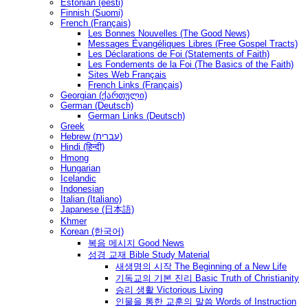
Estonian (eesti)
Finnish (Suomi)
French (Français)
Les Bonnes Nouvelles (The Good News)
Messages Ėvangéliques Libres (Free Gospel Tracts)
Les Déclarations de Foi (Statements of Faith)
Les Fondements de la Foi (The Basics of the Faith)
Sites Web Français
French Links (Français)
Georgian (ქართული)
German (Deutsch)
German Links (Deutsch)
Greek
Hebrew (עברית)
Hindi (हिन्दी)
Hmong
Hungarian
Icelandic
Indonesian
Italian (Italiano)
Japanese (日本語)
Khmer
Korean (한국어)
복음 메시지 Good News
성경 교재 Bible Study Material
새생명의 시작 The Beginning of a New Life
기독교의 기본 진리 Basic Truth of Christianity
승리 생활 Victorious Living
인물을 통한 교훈의 말씀 Words of Instruction