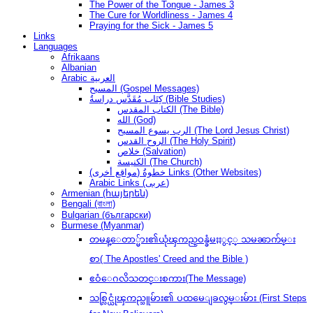
The Power of the Tongue - James 3
The Cure for Worldliness - James 4
Praying for the Sick - James 5
Links
Languages
Afrikaans
Albanian
Arabic العربية
المسيح (Gospel Messages)
كِتَاب مُقَدَّس دراسةُ (Bible Studies)
الكتاب المقدس (The Bible)
الله (God)
الرب يسوع المسيح (The Lord Jesus Christ)
الروح القدس (The Holy Spirit)
خلاص (Salvation)
الكنيسة (The Church)
(مواقع أخرى) خطوةُ Links (Other Websites)
Arabic Links (عربى)
Armenian (հայերեն)
Bengali (বাংলা)
Bulgarian (български)
Burmese (Myanmar)
တမန္ေတာ္မ်ား၏ယုံၾကည္ဝန္ခံမႈႏွင့္ သမၼာက်မ္း
စာ( The Apostles' Creed and the Bible )
ဧဝံေဂလိသတင္းစကား(The Message)
သစ္လြင္ယုံၾကည္သူမ်ား၏ ပထမေျခလွမ္းမ်ား (First Steps