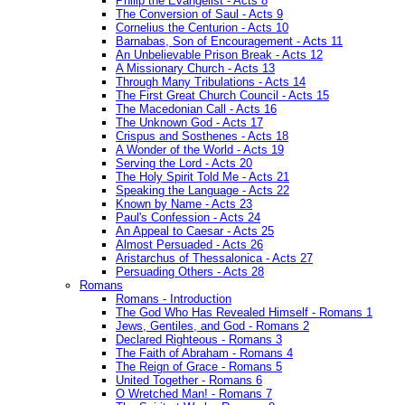
Philip the Evangelist - Acts 8
The Conversion of Saul - Acts 9
Cornelius the Centurion - Acts 10
Barnabas, Son of Encouragement - Acts 11
An Unbelievable Prison Break - Acts 12
A Missionary Church - Acts 13
Through Many Tribulations - Acts 14
The First Great Church Council - Acts 15
The Macedonian Call - Acts 16
The Unknown God - Acts 17
Crispus and Sosthenes - Acts 18
A Wonder of the World - Acts 19
Serving the Lord - Acts 20
The Holy Spirit Told Me - Acts 21
Speaking the Language - Acts 22
Known by Name - Acts 23
Paul's Confession - Acts 24
An Appeal to Caesar - Acts 25
Almost Persuaded - Acts 26
Aristarchus of Thessalonica - Acts 27
Persuading Others - Acts 28
Romans
Romans - Introduction
The God Who Has Revealed Himself - Romans 1
Jews, Gentiles, and God - Romans 2
Declared Righteous - Romans 3
The Faith of Abraham - Romans 4
The Reign of Grace - Romans 5
United Together - Romans 6
O Wretched Man! - Romans 7