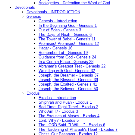
Apologetics - Defending the Word of God
Devotionals
Devotionals - INTRODUCTION
Genesis
Genesis - Introduction
In the Beginning God - Genesis 1
Out of Eden - Genesis 3
The Days of Noah - Genesis 6
The Tower of Babel - Genesis 11
Promises! Promises! - Genesis 12
Hagar - Genesis 16
Remember Lot - Genesis 19
Guidance from God - Genesis 24
In a Certain Place - Genesis 28
Abraham's Greatest Test - Genesis 22
Wrestling with God - Genesis 32
Joseph, the Dreamer - Genesis 37
Joseph, the Blessed - Genesis 39
Joseph, the Exalted - Genesis 41
Joseph, the Believer - Genesis 50
Exodus
Exodus - Introduction
Shiphrah and Puah - Exodus 1
Bad Time! Right Time! - Exodus 2
Who Am I? - Exodus 3
The Excuses of Moses - Exodus 4
Lord, Why? - Exodus 5
The LORD Said, "I Will...." - Exodus 6
The Hardening of Pharaoh's Heart - Exodus 7
Christ, Our Passover - Exodus 12