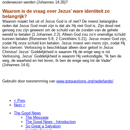
onderwezen werden (Johannes 14:26)?
Waarom is de vraag over Jezus’ ware identiteit zo
belangrijk?
Waarom maakt het uit of Jezus God is of niet? De meest belangrijke
reden dat Jezus God moet zijn is dat als Hij niet God is, Zijn dood niet
genoeg zou zijn geweest om de schuld van de zonden van de gehele
wereld te betalen (1 Johannes 2:2). Alleen God zou zo’n oneindige schuld
kunnen betalen (Romeinen 5:8; 2 Corinthiërs 5:21). Jezus moest God zijn,
zodat Hij onze schuld kon betalen. Jezus moest een mens zijn, zodat Hij
kon sterven. Verlossing is beschikbaar alleen door geloof in Jezus
Christus! Jezus’ Goddelijkheid is waarom Hij de enige weg is tot
Verlossing. Jezus’ Goddelijkheid is waarom Hij verkondigde, “Ik ben de
weg, de waarheid en het leven, Ik ben de enige weg tot de Vader”
(Johannes 14:6).
Gebruikt door toestemming van
www.gotquestions.org/nederlands/
< Prev
Next >
The Good News
The Message
The Good News - Introduction
So Great a Salvation