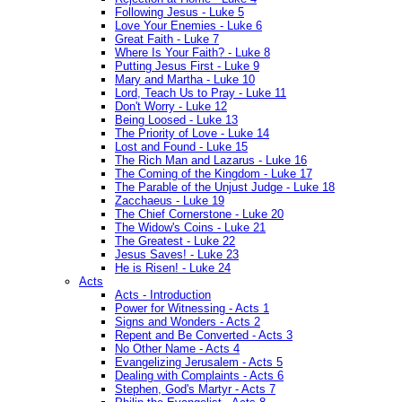
Following Jesus - Luke 5
Love Your Enemies - Luke 6
Great Faith - Luke 7
Where Is Your Faith? - Luke 8
Putting Jesus First - Luke 9
Mary and Martha - Luke 10
Lord, Teach Us to Pray - Luke 11
Don't Worry - Luke 12
Being Loosed - Luke 13
The Priority of Love - Luke 14
Lost and Found - Luke 15
The Rich Man and Lazarus - Luke 16
The Coming of the Kingdom - Luke 17
The Parable of the Unjust Judge - Luke 18
Zacchaeus - Luke 19
The Chief Cornerstone - Luke 20
The Widow's Coins - Luke 21
The Greatest - Luke 22
Jesus Saves! - Luke 23
He is Risen! - Luke 24
Acts
Acts - Introduction
Power for Witnessing - Acts 1
Signs and Wonders - Acts 2
Repent and Be Converted - Acts 3
No Other Name - Acts 4
Evangelizing Jerusalem - Acts 5
Dealing with Complaints - Acts 6
Stephen, God's Martyr - Acts 7