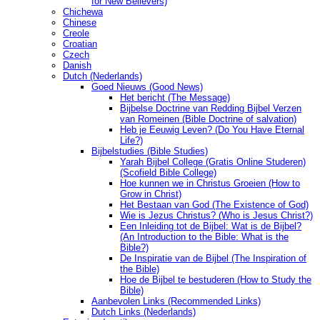
for New Believers)
Chichewa
Chinese
Creole
Croatian
Czech
Danish
Dutch (Nederlands)
Goed Nieuws (Good News)
Het bericht (The Message)
Bijbelse Doctrine van Redding Bijbel Verzen
van Romeinen (Bible Doctrine of salvation)
Heb je Eeuwig Leven? (Do You Have Eternal
Life?)
Bijbelstudies (Bible Studies)
Yarah Bijbel College (Gratis Online Studeren)
(Scofield Bible College)
Hoe kunnen we in Christus Groeien (How to
Grow in Christ)
Het Bestaan ​​van God (The Existence of God)
Wie is Jezus Christus? (Who is Jesus Christ?)
Een Inleiding tot de Bijbel: Wat is de Bijbel?
(An Introduction to the Bible: What is the
Bible?)
De Inspiratie van de Bijbel (The Inspiration of
the Bible)
Hoe de Bijbel te bestuderen (How to Study the
Bible)
Aanbevolen Links (Recommended Links)
Dutch Links (Nederlands)