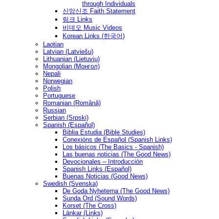
through Individuals
신앙신조 Faith Statement
링크 Links
비데오 Music Videos
Korean Links (한국어)
Laotian
Latvian (Latviešu)
Lithuanian (Lietuvių)
Mongolian (Монгол)
Nepali
Norwegian
Polish
Portuguese
Romanian (Română)
Russian
Serbian (Srpski)
Spanish (Español)
Biblia Estudia (Bible Studies)
Conexións de Español (Spanish Links)
Los básicos (The Basics - Spanish)
Las buenas noticias (The Good News)
Devocionales – Introducción
Spanish Links (Español)
Buenas Noticias (Good News)
Swedish (Svenska)
De Goda Nyheterna (The Good News)
Sunda Ord (Sound Words)
Korset (The Cross)
Länkar (Links)