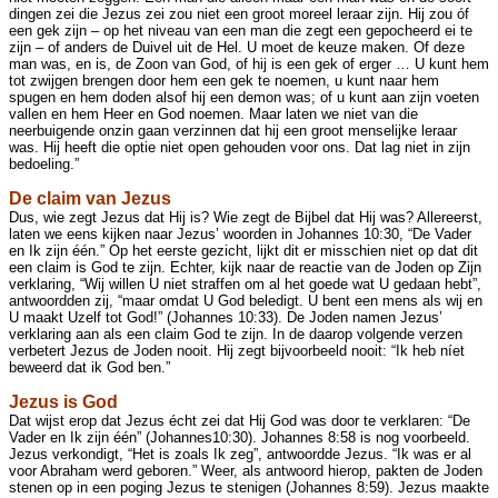
dingen zei die Jezus zei zou niet een groot moreel leraar zijn. Hij zou óf
een gek zijn – op het niveau van een man die zegt een gepocheerd ei te
zijn – of anders de Duivel uit de Hel. U moet de keuze maken. Of deze
man was, en is, de Zoon van God, of hij is een gek of erger … U kunt hem
tot zwijgen brengen door hem een gek te noemen, u kunt naar hem
spugen en hem doden alsof hij een demon was; of u kunt aan zijn voeten
vallen en hem Heer en God noemen. Maar laten we niet van die
neerbuigende onzin gaan verzinnen dat hij een groot menselijke leraar
was. Hij heeft die optie niet open gehouden voor ons. Dat lag niet in zijn
bedoeling.”
De claim van Jezus
Dus, wie zegt Jezus dat Hij is? Wie zegt de Bijbel dat Hij was? Allereerst,
laten we eens kijken naar Jezus’ woorden in Johannes 10:30, “De Vader
en Ik zijn één.” Op het eerste gezicht, lijkt dit er misschien niet op dat dit
een claim is God te zijn. Echter, kijk naar de reactie van de Joden op Zijn
verklaring, “Wij willen U niet straffen om al het goede wat U gedaan hebt”,
antwoordden zij, “maar omdat U God beledigt. U bent een mens als wij en
U maakt Uzelf tot God!” (Johannes 10:33). De Joden namen Jezus’
verklaring aan als een claim God te zijn. In de daarop volgende verzen
verbetert Jezus de Joden nooit. Hij zegt bijvoorbeeld nooit: “Ik heb níet
beweerd dat ik God ben.”
Jezus is God
Dat wijst erop dat Jezus écht zei dat Hij God was door te verklaren: “De
Vader en Ik zijn één” (Johannes10:30). Johannes 8:58 is nog voorbeeld.
Jezus verkondigt, “Het is zoals Ik zeg”, antwoordde Jezus. “Ik was er al
voor Abraham werd geboren.” Weer, als antwoord hierop, pakten de Joden
stenen op in een poging Jezus te stenigen (Johannes 8:59). Jezus maakte