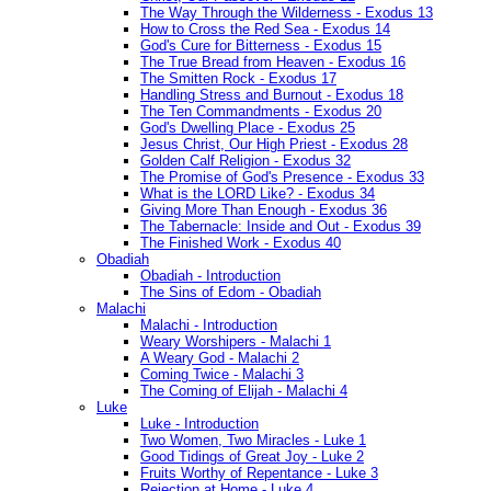
The Way Through the Wilderness - Exodus 13
How to Cross the Red Sea - Exodus 14
God's Cure for Bitterness - Exodus 15
The True Bread from Heaven - Exodus 16
The Smitten Rock - Exodus 17
Handling Stress and Burnout - Exodus 18
The Ten Commandments - Exodus 20
God's Dwelling Place - Exodus 25
Jesus Christ, Our High Priest - Exodus 28
Golden Calf Religion - Exodus 32
The Promise of God's Presence - Exodus 33
What is the LORD Like? - Exodus 34
Giving More Than Enough - Exodus 36
The Tabernacle: Inside and Out - Exodus 39
The Finished Work - Exodus 40
Obadiah
Obadiah - Introduction
The Sins of Edom - Obadiah
Malachi
Malachi - Introduction
Weary Worshipers - Malachi 1
A Weary God - Malachi 2
Coming Twice - Malachi 3
The Coming of Elijah - Malachi 4
Luke
Luke - Introduction
Two Women, Two Miracles - Luke 1
Good Tidings of Great Joy - Luke 2
Fruits Worthy of Repentance - Luke 3
Rejection at Home - Luke 4