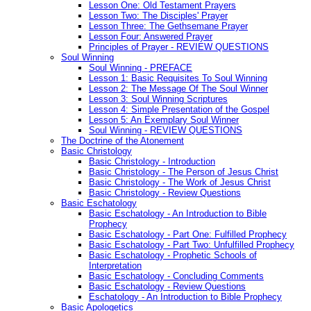
Lesson One: Old Testament Prayers
Lesson Two: The Disciples' Prayer
Lesson Three: The Gethsemane Prayer
Lesson Four: Answered Prayer
Principles of Prayer - REVIEW QUESTIONS
Soul Winning
Soul Winning - PREFACE
Lesson 1: Basic Requisites To Soul Winning
Lesson 2: The Message Of The Soul Winner
Lesson 3: Soul Winning Scriptures
Lesson 4: Simple Presentation of the Gospel
Lesson 5: An Exemplary Soul Winner
Soul Winning - REVIEW QUESTIONS
The Doctrine of the Atonement
Basic Christology
Basic Christology - Introduction
Basic Christology - The Person of Jesus Christ
Basic Christology - The Work of Jesus Christ
Basic Christology - Review Questions
Basic Eschatology
Basic Eschatology - An Introduction to Bible
Prophecy
Basic Eschatology - Part One: Fulfilled Prophecy
Basic Eschatology - Part Two: Unfulfilled Prophecy
Basic Eschatology - Prophetic Schools of
Interpretation
Basic Eschatology - Concluding Comments
Basic Eschatology - Review Questions
Eschatology - An Introduction to Bible Prophecy
Basic Apologetics