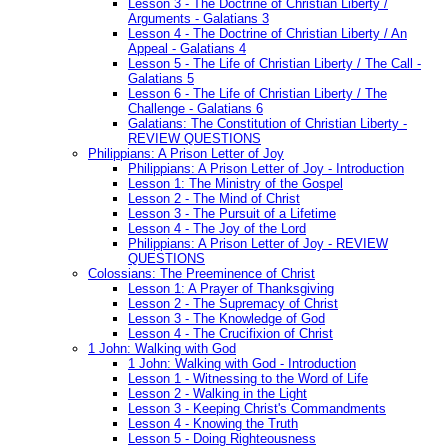
Lesson 3 - The Doctrine of Christian Liberty /
Arguments - Galatians 3
Lesson 4 - The Doctrine of Christian Liberty / An
Appeal - Galatians 4
Lesson 5 - The Life of Christian Liberty / The Call -
Galatians 5
Lesson 6 - The Life of Christian Liberty / The
Challenge - Galatians 6
Galatians: The Constitution of Christian Liberty -
REVIEW QUESTIONS
Philippians: A Prison Letter of Joy
Philippians: A Prison Letter of Joy - Introduction
Lesson 1: The Ministry of the Gospel
Lesson 2 - The Mind of Christ
Lesson 3 - The Pursuit of a Lifetime
Lesson 4 - The Joy of the Lord
Philippians: A Prison Letter of Joy - REVIEW
QUESTIONS
Colossians: The Preeminence of Christ
Lesson 1: A Prayer of Thanksgiving
Lesson 2 - The Supremacy of Christ
Lesson 3 - The Knowledge of God
Lesson 4 - The Crucifixion of Christ
1 John: Walking with God
1 John: Walking with God - Introduction
Lesson 1 - Witnessing to the Word of Life
Lesson 2 - Walking in the Light
Lesson 3 - Keeping Christ's Commandments
Lesson 4 - Knowing the Truth
Lesson 5 - Doing Righteousness