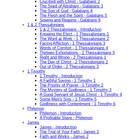
Crucified with Christ - Galatians 2
The Seed of Abraham - Galatians 3
The Son of God - Galatians 4
The Flesh and the Spirit - Galatians 5
Sowing and Reaping - Galatians 6
1 & 2 Thessalonians
1 & 2 Thessalonians - Introduction
Knowing the Elect - 1 Thessalonians 1
The Word at Work - 1 Thessalonians 2
Facing Affliction - 1 Thessalonians 3
Words of Comfort - 1 Thessalonians 4
Thirteen Exhortations - 1 Thessalonians 5
Right and Wrong - 2 Thessalonians 1
The Day of Christ - 2 Thessalonians 2
Out of Order - 2 Thessalonians 3
1 Timothy
1 Timothy - Introduction
A Faithful Saying - 1 Timothy 1
The Priority of Prayer - 1 Timothy 2
The Mystery of Godliness - 1 Timothy 3
A Good Servant of Jesus Christ - 1 Timothy 4
Some Men's Sins - 1 Timothy 5
Godliness with Contentment - 1 Timothy 6
Philemon
Philemon - Introduction
A Profitable Slave - Philemon
James
James - Introduction
The Trial of Your Faith - James 1
Faith and Works - James 2