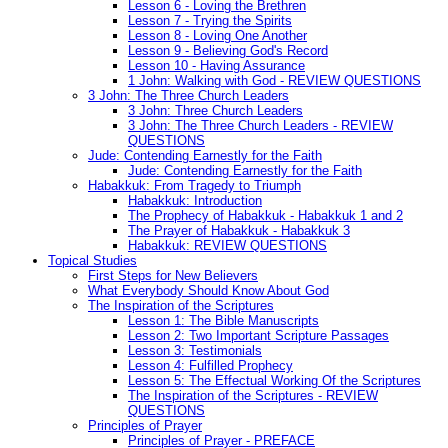
Lesson 6 - Loving the Brethren
Lesson 7 - Trying the Spirits
Lesson 8 - Loving One Another
Lesson 9 - Believing God's Record
Lesson 10 - Having Assurance
1 John: Walking with God - REVIEW QUESTIONS
3 John: The Three Church Leaders
3 John: Three Church Leaders
3 John: The Three Church Leaders - REVIEW
QUESTIONS
Jude: Contending Earnestly for the Faith
Jude: Contending Earnestly for the Faith
Habakkuk: From Tragedy to Triumph
Habakkuk: Introduction
The Prophecy of Habakkuk - Habakkuk 1 and 2
The Prayer of Habakkuk - Habakkuk 3
Habakkuk: REVIEW QUESTIONS
Topical Studies
First Steps for New Believers
What Everybody Should Know About God
The Inspiration of the Scriptures
Lesson 1: The Bible Manuscripts
Lesson 2: Two Important Scripture Passages
Lesson 3: Testimonials
Lesson 4: Fulfilled Prophecy
Lesson 5: The Effectual Working Of the Scriptures
The Inspiration of the Scriptures - REVIEW
QUESTIONS
Principles of Prayer
Principles of Prayer - PREFACE