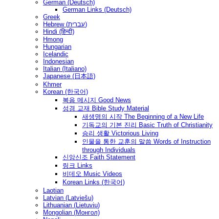
German (Deutsch)
German Links (Deutsch)
Greek
Hebrew (עברית)
Hindi (हिन्दी)
Hmong
Hungarian
Icelandic
Indonesian
Italian (Italiano)
Japanese (日本語)
Khmer
Korean (한국어)
복음 메시지 Good News
성경 교재 Bible Study Material
새생명의 시작 The Beginning of a New Life
기독교의 기본 진리 Basic Truth of Christianity
승리 생활 Victorious Living
인물을 통한 교훈의 말씀 Words of Instruction
through Individuals
신앙신조 Faith Statement
링크 Links
비데오 Music Videos
Korean Links (한국어)
Laotian
Latvian (Latviešu)
Lithuanian (Lietuvių)
Mongolian (Монгол)