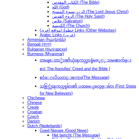
الكتاب المقدس (The Bible)
الله (God)
الرب يسوع المسيح (The Lord Jesus Christ)
الروح القدس (The Holy Spirit)
خلاص (Salvation)
الكنيسة (The Church)
(مواقع أخرى) خطوةُ Links (Other Websites)
Arabic Links (عربى)
Armenian (հայերեն)
Bengali (বাংলা)
Bulgarian (български)
Burmese (Myanmar)
တမန္ေတာ္မ်ား၏ယုံၾကည္ဝန္ခံမႈႏွင့္ သမၼာက်မ္း
စာ( The Apostles' Creed and the Bible )
ဧဝံေဂလိသတင္းစကား(The Message)
သစ္လြင္ယုံၾကည္သူမ်ား၏ ပထမေျခလွမ္းမ်ား (First Steps
for New Believers)
Chichewa
Chinese
Creole
Croatian
Czech
Danish
Dutch (Nederlands)
Goed Nieuws (Good News)
Het bericht (The Message)