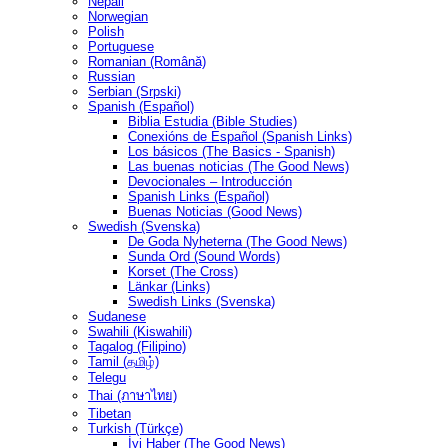
Nepali
Norwegian
Polish
Portuguese
Romanian (Română)
Russian
Serbian (Srpski)
Spanish (Español)
Biblia Estudia (Bible Studies)
Conexións de Español (Spanish Links)
Los básicos (The Basics - Spanish)
Las buenas noticias (The Good News)
Devocionales – Introducción
Spanish Links (Español)
Buenas Noticias (Good News)
Swedish (Svenska)
De Goda Nyheterna (The Good News)
Sunda Ord (Sound Words)
Korset (The Cross)
Länkar (Links)
Swedish Links (Svenska)
Sudanese
Swahili (Kiswahili)
Tagalog (Filipino)
Tamil (தமிழ்)
Telegu
Thai (ภาษาไทย)
Tibetan
Turkish (Türkçe)
İyi Haber (The Good News)