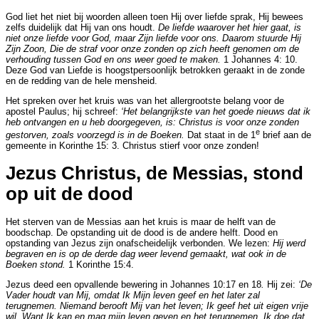
God liet het niet bij woorden alleen toen Hij over liefde sprak, Hij bewees
zelfs duidelijk dat Hij van ons houdt.
De
liefde waarover het hier gaat, is
niet onze liefde voor God, maar Zijn liefde voor ons. Daarom stuurde Hij
Zijn Zoon, Die de straf voor onze zonden op zich heeft genomen om de
verhouding tussen God en ons weer goed te maken.
1 Johannes 4: 10.
Deze God van Liefde is hoogstpersoonlijk betrokken geraakt in de zonde
en de redding van de hele mensheid.
Het spreken over het kruis was van het allergrootste belang voor de
apostel Paulus; hij schreef:
‘Het belangrijkste van het goede nieuws dat ik
heb ontvangen en u heb doorgegeven, is: Christus is voor onze zonden
e
gestorven, zoals voorzegd is in de Boeken.
Dat staat in de 1
brief aan de
gemeente in Korinthe 15: 3.
Christus stierf voor onze zonden!
Jezus Christus, de Messias, stond
op uit de dood
Het sterven van de Messias aan het kruis is maar de helft van de
boodschap. De opstanding uit de dood is de andere helft. Dood en
opstanding van Jezus zijn onafscheidelijk verbonden. We lezen:
Hij werd
begraven en is op de derde dag weer levend gemaakt, wat ook in de
Boeken stond.
1 Korinthe 15:4.
Jezus deed een opvallende bewering in Johannes 10:17 en 18
.
Hij zei:
‘De
Vader houdt van Mij, omdat Ik Mijn leven geef en het later zal
terugnemen. Niemand berooft Mij van het leven; Ik geef het uit eigen vrije
wil. Want Ik kan en mag mijn leven geven en het terugnemen. Ik doe dat