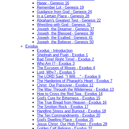
Hagar - Genesis 16
Remember Lot - Genesis 19
Guidance from God - Genesis 24
In a Certain Place - Genesis 28
Abraham's Greatest Test - Genesis 22
Wrestling with God - Genesis 32
Joseph, the Dreamer - Genesis 37
Joseph, the Blessed - Genesis 39
Joseph, the Exalted - Genesis 41
Joseph, the Believer - Genesis 50
Exodus
Exodus - Introduction
Shiphrah and Puah - Exodus 1
Bad Time! Right Time! - Exodus 2
Who Am I? - Exodus 3
The Excuses of Moses - Exodus 4
Lord, Why? - Exodus 5
The LORD Said, "I Will...." - Exodus 6
The Hardening of Pharaoh's Heart - Exodus 7
Christ, Our Passover - Exodus 12
The Way Through the Wilderness - Exodus 13
How to Cross the Red Sea - Exodus 14
God's Cure for Bitterness - Exodus 15
The True Bread from Heaven - Exodus 16
The Smitten Rock - Exodus 17
Handling Stress and Burnout - Exodus 18
The Ten Commandments - Exodus 20
God's Dwelling Place - Exodus 25
Jesus Christ, Our High Priest - Exodus 28
Golden Calf Religion - Exodus 32