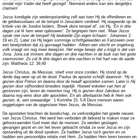
omdat mijn Vader dat heeft gezegd’.
Niemand anders kan iets dergelijks
claimen!
Jezus kondigde zijn wederopstanding zelf aan toen Hij de offerdieren en
de geldwisselaars uit de tempel in Jeruzalem verdreef. Hij reageerde op de
kritiek van de Joodse leiders;
’Breek deze tempel af’,
zei Hij,
‘En in drie
dagen zal Ik hem weer opbouwen’.
Ze begrepen
hem niet.
‘Maar Jezus
sprak niet over de tempel! Hij bedoelde Zijn eigen lichaam’.
Johannes 2:
19 en 21
.
Later zei Hij tegen sommige schriftgeleerden en Farizeeën over
een bewijsteken dat zij gevraagd hadden:
‘Alleen een slecht en ongelovig
volk vraagt om nog meer bewijzen. Het enige bewijs dat u krijgt is dat van
Jona. Jona zat immers drie dagen en drie nachten in de buik van het grote
zeemonster. Zo zal Ik drie dagen en drie nachten in het hart van de aarde
zijn.
Mattheüs 12: 39,40
Jezus Christus, de Messias, stierf voor onze zonden. Hij stond op de
derde dag weer op uit de dood. Paulus de apostel schrijft daarover:
‘Hij is
gezien door Petrus en daarna door de twaalf apostelen samen. Later is Hij
gezien door vijfhonderd broeders tegelijk. Hoewel enkelen van hen al
gestorven zijn, leven de meesten nog. Hij is gezien door Jakobus en
daarna nog eens door alle apostelen. En als allerlaatste heb ik Hem ook
gezien; ik, een onwaardige’.
1 Korinthe 15: 5-8
Deze mensen waren
ooggetuigen
van de opgestane Heer Jezus, de Messias.
De apostelen brachten de boodschap, ze verkondigden het goede nieuws
van Jezus Christus. Het werd hen verboden dit bekend te maken maar ze
gehoorzaamden God meer dan de mensen. Ze werden geslagen,
gevangen gezet en om het leven gebracht omdat ze over Jezus en zijn
opstanding uit de dood spraken. Ze hadden Jezus toch gezien en ze
hadden een persoonlijke relatie met Hem. Ze hadden Hem leren kennen en