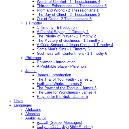
Words of Comfort - 1 Thessalonians 4
Thirteen Exhortations - 1 Thessalonians 5
Right and Wrong - 2 Thessalonians 1
The Day of Christ - 2 Thessalonians 2
Out of Order - 2 Thessalonians 3
1 Timothy
1 Timothy - Introduction
A Faithful Saying - 1 Timothy 1
The Priority of Prayer - 1 Timothy 2
The Mystery of Godliness - 1 Timothy 3
A Good Servant of Jesus Christ - 1 Timothy 4
Some Men's Sins - 1 Timothy 5
Godliness with Contentment - 1 Timothy 6
Philemon
Philemon - Introduction
A Profitable Slave - Philemon
James
James - Introduction
The Trial of Your Faith - James 1
Faith and Works - James 2
The Power of the Tongue - James 3
The Cure for Worldliness - James 4
Praying for the Sick - James 5
Links
Languages
Afrikaans
Albanian
Arabic العربية
المسيح (Gospel Messages)
كِتَاب مُقَدَّس دراسةُ (Bible Studies)