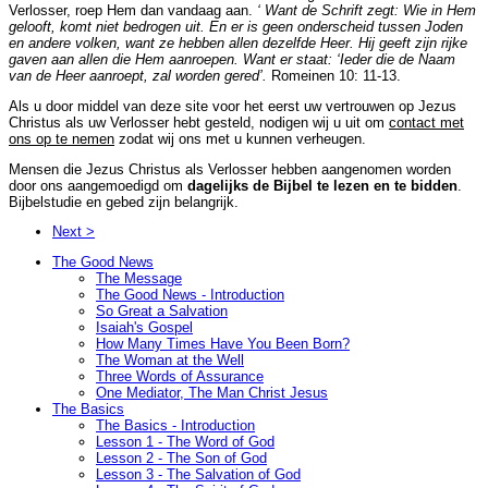
Verlosser, roep Hem dan vandaag aan.
‘ Want de Schrift zegt: Wie in Hem
gelooft, komt niet bedrogen uit. En er is geen onderscheid tussen Joden
en andere volken, want ze hebben allen dezelfde Heer. Hij geeft zijn rijke
gaven aan allen die Hem aanroepen. Want er staat: ‘Ieder die de Naam
van de Heer aanroept, zal worden gered’.
Romeinen 10: 11-13.
Als u door middel van deze site voor het eerst uw vertrouwen op Jezus
Christus als uw Verlosser hebt gesteld, nodigen wij u uit om
contact met
ons op te nemen
zodat wij ons met u kunnen verheugen.
Mensen die Jezus Christus als Verlosser hebben aangenomen worden
door ons aangemoedigd om
dagelijks de Bijbel te lezen en te bidden
.
Bijbelstudie en gebed zijn belangrijk.
Next >
The Good News
The Message
The Good News - Introduction
So Great a Salvation
Isaiah's Gospel
How Many Times Have You Been Born?
The Woman at the Well
Three Words of Assurance
One Mediator, The Man Christ Jesus
The Basics
The Basics - Introduction
Lesson 1 - The Word of God
Lesson 2 - The Son of God
Lesson 3 - The Salvation of God