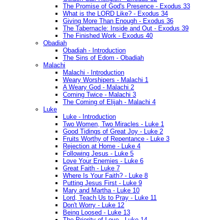
The Promise of God's Presence - Exodus 33
What is the LORD Like? - Exodus 34
Giving More Than Enough - Exodus 36
The Tabernacle: Inside and Out - Exodus 39
The Finished Work - Exodus 40
Obadiah
Obadiah - Introduction
The Sins of Edom - Obadiah
Malachi
Malachi - Introduction
Weary Worshipers - Malachi 1
A Weary God - Malachi 2
Coming Twice - Malachi 3
The Coming of Elijah - Malachi 4
Luke
Luke - Introduction
Two Women, Two Miracles - Luke 1
Good Tidings of Great Joy - Luke 2
Fruits Worthy of Repentance - Luke 3
Rejection at Home - Luke 4
Following Jesus - Luke 5
Love Your Enemies - Luke 6
Great Faith - Luke 7
Where Is Your Faith? - Luke 8
Putting Jesus First - Luke 9
Mary and Martha - Luke 10
Lord, Teach Us to Pray - Luke 11
Don't Worry - Luke 12
Being Loosed - Luke 13
The Priority of Love - Luke 14