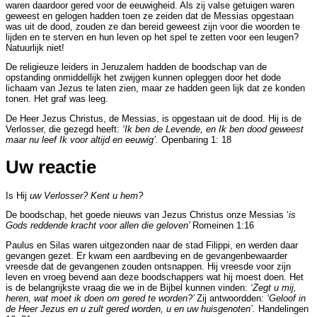
waren daardoor gered voor de eeuwigheid. Als zij valse getuigen waren
geweest en gelogen hadden toen ze zeiden dat de Messias opgestaan
was uit de dood, zouden ze dan bereid geweest zijn voor die woorden te
lijden en te sterven en hun leven op het spel te zetten voor een leugen?
Natuurlijk niet!
De religieuze leiders in Jeruzalem hadden de boodschap van de
opstanding onmiddellijk het zwijgen kunnen opleggen door het dode
lichaam van Jezus te laten zien, maar ze hadden geen lijk dat ze konden
tonen. Het graf was leeg.
De Heer Jezus Christus, de Messias, is opgestaan uit de dood. Hij is de
Verlosser, die gezegd heeft:
‘Ik ben de Levende, en Ik ben dood geweest
maar nu leef Ik voor altijd en eeuwig’.
Openbaring 1: 18
Uw reactie
Is Hij
uw Verlosser? Kent u hem?
De boodschap, het goede nieuws van Jezus Christus onze Messias ‘
is
Gods reddende kracht voor allen die geloven’
Romeinen 1:16
Paulus en Silas waren uitgezonden naar de stad Filippi, en werden daar
gevangen gezet. Er kwam een aardbeving en de gevangenbewaarder
vreesde dat de gevangenen zouden ontsnappen. Hij vreesde voor zijn
leven en vroeg bevend aan deze boodschappers wat hij moest doen. Het
is de belangrijkste vraag die we in de Bijbel kunnen vinden:
‘Zegt u mij,
heren, wat moet ik doen om gered te worden?’
Zij antwoordden:
‘Geloof in
de Heer Jezus en u zult gered worden, u en uw huisgenoten’.
Handelingen