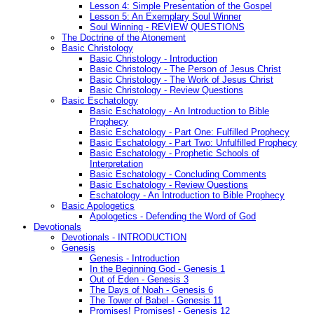
Lesson 4: Simple Presentation of the Gospel
Lesson 5: An Exemplary Soul Winner
Soul Winning - REVIEW QUESTIONS
The Doctrine of the Atonement
Basic Christology
Basic Christology - Introduction
Basic Christology - The Person of Jesus Christ
Basic Christology - The Work of Jesus Christ
Basic Christology - Review Questions
Basic Eschatology
Basic Eschatology - An Introduction to Bible
Prophecy
Basic Eschatology - Part One: Fulfilled Prophecy
Basic Eschatology - Part Two: Unfulfilled Prophecy
Basic Eschatology - Prophetic Schools of
Interpretation
Basic Eschatology - Concluding Comments
Basic Eschatology - Review Questions
Eschatology - An Introduction to Bible Prophecy
Basic Apologetics
Apologetics - Defending the Word of God
Devotionals
Devotionals - INTRODUCTION
Genesis
Genesis - Introduction
In the Beginning God - Genesis 1
Out of Eden - Genesis 3
The Days of Noah - Genesis 6
The Tower of Babel - Genesis 11
Promises! Promises! - Genesis 12