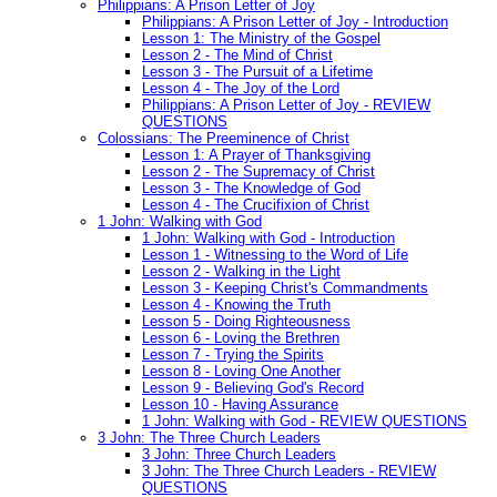
Philippians: A Prison Letter of Joy
Philippians: A Prison Letter of Joy - Introduction
Lesson 1: The Ministry of the Gospel
Lesson 2 - The Mind of Christ
Lesson 3 - The Pursuit of a Lifetime
Lesson 4 - The Joy of the Lord
Philippians: A Prison Letter of Joy - REVIEW
QUESTIONS
Colossians: The Preeminence of Christ
Lesson 1: A Prayer of Thanksgiving
Lesson 2 - The Supremacy of Christ
Lesson 3 - The Knowledge of God
Lesson 4 - The Crucifixion of Christ
1 John: Walking with God
1 John: Walking with God - Introduction
Lesson 1 - Witnessing to the Word of Life
Lesson 2 - Walking in the Light
Lesson 3 - Keeping Christ's Commandments
Lesson 4 - Knowing the Truth
Lesson 5 - Doing Righteousness
Lesson 6 - Loving the Brethren
Lesson 7 - Trying the Spirits
Lesson 8 - Loving One Another
Lesson 9 - Believing God's Record
Lesson 10 - Having Assurance
1 John: Walking with God - REVIEW QUESTIONS
3 John: The Three Church Leaders
3 John: Three Church Leaders
3 John: The Three Church Leaders - REVIEW
QUESTIONS