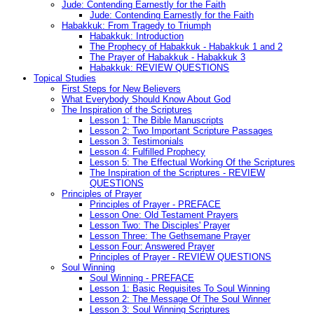
Jude: Contending Earnestly for the Faith
Jude: Contending Earnestly for the Faith
Habakkuk: From Tragedy to Triumph
Habakkuk: Introduction
The Prophecy of Habakkuk - Habakkuk 1 and 2
The Prayer of Habakkuk - Habakkuk 3
Habakkuk: REVIEW QUESTIONS
Topical Studies
First Steps for New Believers
What Everybody Should Know About God
The Inspiration of the Scriptures
Lesson 1: The Bible Manuscripts
Lesson 2: Two Important Scripture Passages
Lesson 3: Testimonials
Lesson 4: Fulfilled Prophecy
Lesson 5: The Effectual Working Of the Scriptures
The Inspiration of the Scriptures - REVIEW
QUESTIONS
Principles of Prayer
Principles of Prayer - PREFACE
Lesson One: Old Testament Prayers
Lesson Two: The Disciples' Prayer
Lesson Three: The Gethsemane Prayer
Lesson Four: Answered Prayer
Principles of Prayer - REVIEW QUESTIONS
Soul Winning
Soul Winning - PREFACE
Lesson 1: Basic Requisites To Soul Winning
Lesson 2: The Message Of The Soul Winner
Lesson 3: Soul Winning Scriptures