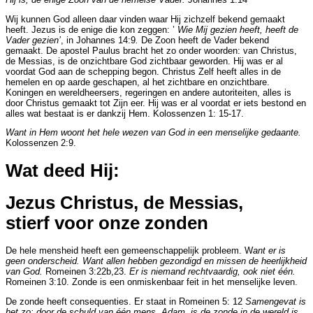
Wij kunnen God alleen daar vinden waar Hij zichzelf bekend gemaakt
heeft. Jezus is de enige die kon zeggen: ’
Wie Mij gezien heeft, heeft de
Vader gezien’
, in Johannes 14:9
.
De Zoon heeft de Vader bekend
gemaakt. De apostel Paulus bracht het zo onder woorden: van Christus,
de Messias, is de onzichtbare God zichtbaar geworden. Hij was er al
voordat God aan de schepping begon. Christus Zelf heeft alles in de
hemelen en op aarde geschapen, al het zichtbare en onzichtbare.
Koningen en wereldheersers, regeringen en andere autoriteiten, alles is
door Christus gemaakt tot Zijn eer. Hij was er al voordat er iets bestond en
alles wat bestaat is er dankzij Hem. Kolossenzen 1: 15-17.
Want in Hem woont het hele wezen van God in een menselijke gedaante.
Kolossenzen 2:9.
Wat deed Hij:
Jezus Christus, de Messias,
stierf voor onze zonden
De hele mensheid heeft een gemeenschappelijk probleem. W
ant er is
geen onderscheid. Want allen hebben gezondigd en missen de heerlijkheid
van God.
Romeinen 3:22b,23.
Er is niemand rechtvaardig, ook niet één.
Romeinen 3:10. Zonde is een onmiskenbaar feit in het menselijke leven.
De zonde heeft consequenties. Er staat in Romeinen 5: 12
Samengevat is
het zo: door de schuld van één mens, Adam, is de zonde in de wereld is