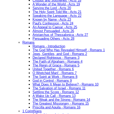
Crispus and Sosthenes - Acts 18
A Wonder of the World - Acts 19
Serving the Lord - Acts 20
The Holy Spirit Told Me - Acts 21
Speaking the Language - Acts 22
Known by Name - Acts 23
Paul's Confession - Acts 24
An Appeal to Caesar - Acts 25
Almost Persuaded - Acts 26
Aristarchus of Thessalonica - Acts 27
Persuading Others - Acts 28
Romans
Romans - Introduction
The God Who Has Revealed Himself - Romans 1
Jews, Gentiles, and God - Romans 2
Declared Righteous - Romans 3
The Faith of Abraham - Romans 4
The Reign of Grace - Romans 5
United Together - Romans 6
O Wretched Man! - Romans 7
The Spirit at Work - Romans 8
God in Control - Romans 9
What Does It Mean to Believe? - Romans 10
The Salvation of Israel - Romans 11
Settling the Score - Romans 12
A Wake Up Call - Romans 13
The Weak and the Strong - Romans 14
The Greatest Missionary - Romans 15
Priscilla and Aquila - Romans 16
1 Corinthians