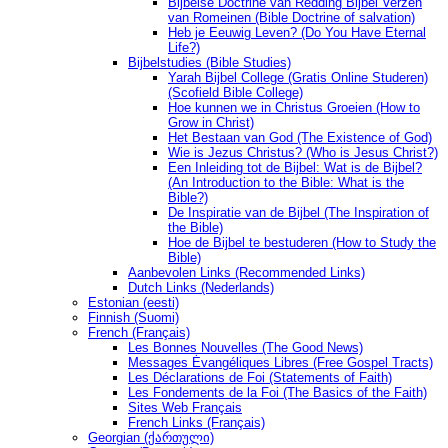
Bijbelse Doctrine van Redding Bijbel Verzen
van Romeinen (Bible Doctrine of salvation)
Heb je Eeuwig Leven? (Do You Have Eternal
Life?)
Bijbelstudies (Bible Studies)
Yarah Bijbel College (Gratis Online Studeren)
(Scofield Bible College)
Hoe kunnen we in Christus Groeien (How to
Grow in Christ)
Het Bestaan ​​van God (The Existence of God)
Wie is Jezus Christus? (Who is Jesus Christ?)
Een Inleiding tot de Bijbel: Wat is de Bijbel?
(An Introduction to the Bible: What is the
Bible?)
De Inspiratie van de Bijbel (The Inspiration of
the Bible)
Hoe de Bijbel te bestuderen (How to Study the
Bible)
Aanbevolen Links (Recommended Links)
Dutch Links (Nederlands)
Estonian (eesti)
Finnish (Suomi)
French (Français)
Les Bonnes Nouvelles (The Good News)
Messages Ėvangéliques Libres (Free Gospel Tracts)
Les Déclarations de Foi (Statements of Faith)
Les Fondements de la Foi (The Basics of the Faith)
Sites Web Français
French Links (Français)
Georgian (ქართული)