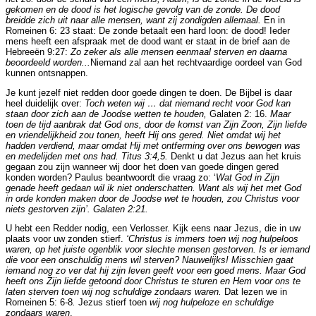
gekomen en de dood is het logische gevolg van de zonde. De dood
breidde zich uit naar alle mensen, want zij zondigden allemaal.
En in
Romeinen 6: 23 staat: De zonde betaalt een hard loon: de dood! Ieder
mens heeft een afspraak met de dood want er staat in de brief aan de
Hebreeën 9:27:
Zo zeker als alle mensen eenmaal sterven en daarna
beoordeeld worden...
Niemand zal aan het rechtvaardige oordeel van God
kunnen ontsnappen.
Je kunt jezelf niet redden door goede dingen te doen. De Bijbel is daar
heel duidelijk over:
Toch weten wij … dat niemand recht voor God kan
staan door zich aan de Joodse wetten te houden,
Galaten 2: 16.
Maar
toen de tijd aanbrak dat God ons, door de komst van Zijn Zoon, Zijn liefde
en vriendelijkheid zou tonen, heeft Hij ons gered. Niet omdat wij het
hadden verdiend,
maar omdat Hij met ontferming over ons bewogen was
en medelijden met ons had. Titus 3:4,5.
Denkt u dat Jezus aan het kruis
gegaan zou zijn wanneer wij door het doen van goede dingen gered
konden worden? Paulus beantwoordt die vraag zo: ‘
Wat God in Zijn
genade heeft gedaan wil ik niet onderschatten. Want
als wij het met God
in orde konden maken door de Joodse wet te houden, zou Christus voor
niets gestorven zijn’. Galaten 2:21.
U hebt een Redder nodig, een Verlosser. Kijk eens naar Jezus, die in uw
plaats voor uw zonden stierf.
‘Christus is immers toen wij nog hulpeloos
waren, op het juiste ogenblik voor slechte mensen gestorven. Is er iemand
die voor een onschuldig mens wil sterven? Nauwelijks! Misschien gaat
iemand nog zo ver dat hij zijn leven geeft voor een goed mens. Maar God
heeft ons Zijn liefde getoond door Christus te sturen en Hem voor ons te
laten sterven toen wij nog schuldige zondaars waren.
Dat lezen we in
Romeinen 5: 6-8
.
Jezus stierf toen
wij nog
hulpeloze
en schuldige
zondaars waren
.