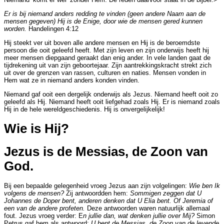
Er is bij niemand anders redding te vinden (geen andere Naam aan de
mensen gegeven) Hij is de Enige, door wie de mensen gered kunnen
worden.
Handelingen 4:12
Hij steekt ver uit boven alle andere mensen en Hij is de beroemdste
persoon die ooit geleefd heeft. Met zijn leven en zijn onderwijs heeft hij
meer mensen diepgaand geraakt dan enig ander. In vele landen gaat de
tijdrekening uit van zijn geboortejaar. Zijn aantrekkingskracht strekt zich
uit over de grenzen van rassen, culturen en naties. Mensen vonden in
Hem wat ze in niemand anders konden vinden.
Niemand gaf ooit een dergelijk onderwijs als Jezus. Niemand heeft ooit zo
geleefd als Hij. Niemand heeft ooit liefgehad zoals Hij. Er is niemand zoals
Hij in de hele wereldgeschiedenis. Hij is onvergelijkelijk!
Wie is Hij?
Jezus is de Messias, de Zoon van
God.
Bij een bepaalde gelegenheid vroeg Jezus aan zijn volgelingen:
Wie ben Ik
volgens de mensen?
Zij antwoordden hem:
Sommigen zeggen dat U
Johannes de Doper bent, anderen denken dat U Elia bent. Of Jeremia of
een van de andere profeten.
Deze antwoorden waren natuurlijk allemaal
fout. Jezus vroeg verder: E
n jullie dan, wat denken jullie over Mij?
Simon
Petrus gaf hem als antwoord:
U bent de Messias, de Zoon van de levende