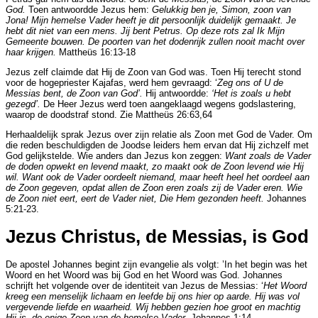
God.
Toen antwoordde Jezus hem:
Gelukkig
ben je, Simon, zoon van
Jona! Mijn hemelse Vader heeft je dit persoonlijk duidelijk gemaakt. Je
hebt dit niet van een mens. Jij bent Petrus. Op
deze rots zal Ik Mijn
Gemeente bouwen. De poorten van het dodenrijk zullen nooit macht over
haar krijgen.
Mattheüs 16:13-18
Jezus zelf claimde dat Hij de Zoon van God was. Toen Hij terecht stond
voor de hogepriester Kajafas, werd hem gevraagd: ‘
Zeg ons of U de
Messias bent, de Zoon van God’.
Hij antwoordde:
‘Het is zoals u hebt
gezegd’.
De Heer Jezus werd toen aangeklaagd wegens godslastering,
waarop de doodstraf stond. Zie Mattheüs 26:63,64
Herhaaldelijk sprak Jezus over zijn relatie als Zoon met God de Vader. Om
die reden beschuldigden de Joodse leiders hem ervan dat Hij zichzelf met
God gelijkstelde. Wie anders dan Jezus kon zeggen:
Want zoals de Vader
de doden opwekt en levend maakt, zo maakt ook de Zoon levend wie Hij
wil. Want ook de Vader oordeelt niemand, maar heeft heel het oordeel aan
de Zoon gegeven, opdat allen de Zoon eren zoals zij de Vader eren. Wie
de Zoon niet eert, eert de Vader niet, Die Hem gezonden heeft.
Johannes
5:21-23.
Jezus Christus, de Messias, is God
De apostel Johannes begint zijn evangelie als volgt: ’In het begin was het
Woord en het Woord was bij God en het Woord was God. Johannes
schrijft het volgende over de identiteit van Jezus de Messias: ‘
Het Woord
kreeg een menselijk lichaam en leefde bij ons hier op aarde. Hij was vol
vergevende liefde en waarheid. Wij hebben gezien hoe groot en machtig
Hij is, de enige Zoon van de hemelse Vader.
Johannes 1:14