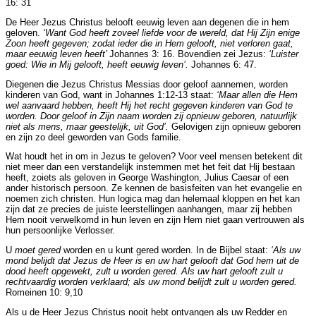
16: 31
De Heer Jezus Christus belooft eeuwig leven aan degenen die in hem
geloven.
‘Want God heeft zoveel liefde voor de wereld, dat Hij Zijn enige
Zoon heeft gegeven; zodat ieder die in Hem gelooft, niet verloren gaat,
maar eeuwig leven heeft’
Johannes 3: 16. Bovendien zei Jezus:
‘Luister
goed: Wie in Mij gelooft, heeft eeuwig leven’.
Johannes 6: 47.
Diegenen die Jezus Christus Messias door geloof aannemen, worden
kinderen van God, want in Johannes 1:12-13
staat:
‘Maar allen die Hem
wel aanvaard hebben, heeft Hij het recht gegeven kinderen van God te
worden. Door geloof in Zijn naam worden zij opnieuw geboren, natuurlijk
niet als mens, maar geestelijk, uit God’.
Gelovigen zijn opnieuw geboren
en zijn zo deel geworden van Gods familie.
Wat houdt het in om in Jezus te geloven? Voor veel mensen betekent dit
niet meer dan een verstandelijk instemmen met het feit dat Hij bestaan
heeft, zoiets als geloven in George Washington, Julius Caesar of een
ander historisch persoon. Ze kennen de basisfeiten van het evangelie en
noemen zich christen. Hun logica mag dan helemaal kloppen en het kan
zijn dat ze precies de juiste leerstellingen aanhangen, maar zij hebben
Hem nooit verwelkomd in hun leven en zijn Hem niet gaan vertrouwen als
hun persoonlijke Verlosser.
U
moet gered
worden en u kunt gered worden. In de Bijbel staat:
‘Als uw
mond belijdt dat Jezus de Heer is en uw hart gelooft dat God hem uit de
dood heeft opgewekt, zult u worden gered. Als uw hart gelooft zult u
rechtvaardig worden verklaard; als uw mond belijdt zult u worden gered.
Romeinen 10: 9,10
Als u de Heer Jezus Christus nooit hebt ontvangen als uw Redder en