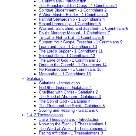
1 Corinthians - Introduction
The Preaching of the Cross - 1 Corinthians 1
Spiritual Discernment - 1 Corinthians 2
A Wise Master Builder - 1 Corinthians 3
Faithful Stewardship - 1 Corinthians 4
Sexual Immorality - 1 Corinthians 5
Washed, Sanctified, and Justified - 1 Corinthians 6
Paul's Marriage Manual - 1 Corinthians 7
To Eat or Not to Eat - 1 Corinthians 8
Support Your Gospel Preacher - 1 Corinthians 9
Learn and Live - 1 Corinthians 10
The Lord's Supper - 1 Corinthians 11
Spiritual Gifts - 1 Corinthians 12
The Love of God - 1 Corinthians 13
Order in the Church! - 1 Corinthians 14
No Resurrection? - 1 Corinthians 15
Maranatha! - 1 Corinthians 16
Galatians
Galatians - Introduction
No Other Gospel - Galatians 1
Crucified with Christ - Galatians 2
The Seed of Abraham - Galatians 3
The Son of God - Galatians 4
The Flesh and the Spirit - Galatians 5
Sowing and Reaping - Galatians 6
1 & 2 Thessalonians
1 & 2 Thessalonians - Introduction
Knowing the Elect - 1 Thessalonians 1
The Word at Work - 1 Thessalonians 2
Facing Affliction - 1 Thessalonians 3