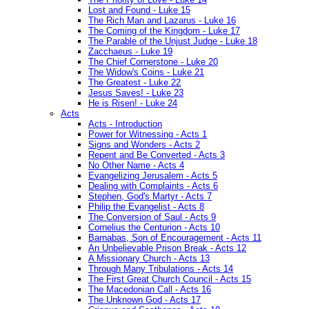
Lost and Found - Luke 15
The Rich Man and Lazarus - Luke 16
The Coming of the Kingdom - Luke 17
The Parable of the Unjust Judge - Luke 18
Zacchaeus - Luke 19
The Chief Cornerstone - Luke 20
The Widow's Coins - Luke 21
The Greatest - Luke 22
Jesus Saves! - Luke 23
He is Risen! - Luke 24
Acts
Acts - Introduction
Power for Witnessing - Acts 1
Signs and Wonders - Acts 2
Repent and Be Converted - Acts 3
No Other Name - Acts 4
Evangelizing Jerusalem - Acts 5
Dealing with Complaints - Acts 6
Stephen, God's Martyr - Acts 7
Philip the Evangelist - Acts 8
The Conversion of Saul - Acts 9
Cornelius the Centurion - Acts 10
Barnabas, Son of Encouragement - Acts 11
An Unbelievable Prison Break - Acts 12
A Missionary Church - Acts 13
Through Many Tribulations - Acts 14
The First Great Church Council - Acts 15
The Macedonian Call - Acts 16
The Unknown God - Acts 17