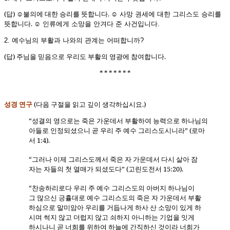
(답)
불의에 대한 승리를 뜻합니다.
사망
권세에
대한
그리스도
승리를
☺
☺
뜻합니다.
인류에게
소망을
안겨다
준
사건입니다
☺
.
예수님의
부활과
나와의
관계는
어떠합니까
2.
?
(답) 주님을 믿음으로 우리도 부활의 영광에 참여합니다.
* * * * * * *
성경 연구
(다음 구절을 읽고 깊이 생각하십시요.)
“성결의 영으로는 죽은 가운데서 부활하여 능력으로 하나님의
아들로 인정되셨으니 곧 우리 주 예수 그리스도시니라” (로마
서 1:4).
“그러나 이제 그리스도께서 죽은 자 가운데서 다시 살아 잠
자는 자들의 첫 열매가 되셨도다” (고린도전서 15:20).
“찬송하리로다 우리 주 예수 그리스도의 아버지 하나님이
그 많으신 긍휼대로 예수 그리스도의 죽은 자 가운데서 부활
하심으로 말미암아 우리를 거듭나게 하사 산 소망이 있게 하
시며 썩지 않고 더럽지 않고 쇠하지 아니하는 기업을 잇게
하시나니 곧 너희를 위하여 하늘에 간직하신 것이라 너희가