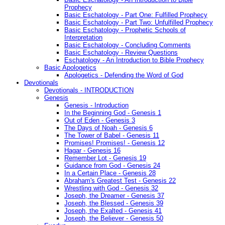
Prophecy
Basic Eschatology - Part One: Fulfilled Prophecy
Basic Eschatology - Part Two: Unfulfilled Prophecy
Basic Eschatology - Prophetic Schools of
Interpretation
Basic Eschatology - Concluding Comments
Basic Eschatology - Review Questions
Eschatology - An Introduction to Bible Prophecy
Basic Apologetics
Apologetics - Defending the Word of God
Devotionals
Devotionals - INTRODUCTION
Genesis
Genesis - Introduction
In the Beginning God - Genesis 1
Out of Eden - Genesis 3
The Days of Noah - Genesis 6
The Tower of Babel - Genesis 11
Promises! Promises! - Genesis 12
Hagar - Genesis 16
Remember Lot - Genesis 19
Guidance from God - Genesis 24
In a Certain Place - Genesis 28
Abraham's Greatest Test - Genesis 22
Wrestling with God - Genesis 32
Joseph, the Dreamer - Genesis 37
Joseph, the Blessed - Genesis 39
Joseph, the Exalted - Genesis 41
Joseph, the Believer - Genesis 50