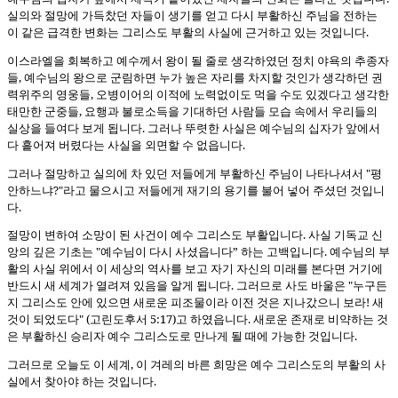
실의와 절망에 가득찼던 자들이 생기를 얻고 다시 부활하신 주님을 전하는
이 같은 급격한 변화는 그리스도 부활의 사실에 근거하고 있는 것입니다.
이스라엘을 회복하고 예수께서 왕이 될 줄로 생각하였던 정치 야욕의 추종자
들, 예수님의 왕으로 군림하면 누가 높은 자리를 차지할 것인가 생각하던 권
력위주의 영웅들, 오병이어의 이적에 노력없이도 먹을 수도 있겠다고 생각한
태만한 군중들, 요행과 불로소득을 기대하던 사람들 모습 속에서 우리들의
실상을 들여다 보게 됩니다. 그러나 뚜렷한 사실은 예수님의 십자가 앞에서
다 흩어져 버렸다는 사실을 외면할 수 없읍니다.
그러나 절망하고 실의에 차 있던 저들에게 부활하신 주님이 나타나셔서 "평
안하느냐?"라고 물으시고 저들에게 재기의 용기를 불어 넣어 주셨던 것입니
다.
절망이 변하여 소망이 된 사건이 예수 그리스도 부활입니다. 사실 기독교 신
앙의 깊은 기초는 "예수님이 다시 사셨읍니다” 하는 고백입니다. 예수님의 부
활의 사실 위에서 이 세상의 역사를 보고 자기 자신의 미래를 본다면 거기에
반드시 새 세계가 열려져 있음을 알게 됩니다. 그러므로 사도 바울은 "누구든
지 그리스도 안에 있으면 새로운 피조물이라 이전 것은 지나갔으니 보라! 새
것이 되었도다" (고린도후서 5:17)고 하였읍니다. 새로운 존재로 비약하는 것
은 부활하신 승리자 예수 그리스도로 만나게 될 때에 가능한 것입니다.
그러므로 오늘도 이 세계, 이 겨레의 바른 희망은 예수 그리스도의 부활의 사
실에서 찾아야 하는 것입니다.