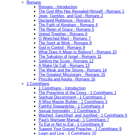
Romans
Romans - Introduction
The God Who Has Revealed Himself - Romans 1
Jews, Gentiles, and God - Romans 2
Declared Righteous - Romans 3
The Faith of Abraham - Romans 4
The Reign of Grace - Romans 5
United Together - Romans 6
O Wretched Man! - Romans 7
The Spirit at Work - Romans 8
God in Control - Romans 9
What Does It Mean to Believe? - Romans 10
The Salvation of Israel - Romans 11
Settling the Score - Romans 12
A Wake Up Call - Romans 13
The Weak and the Strong - Romans 14
The Greatest Missionary - Romans 15
Priscilla and Aquila - Romans 16
1 Corinthians
1 Corinthians - Introduction
The Preaching of the Cross - 1 Corinthians 1
Spiritual Discernment - 1 Corinthians 2
A Wise Master Builder - 1 Corinthians 3
Faithful Stewardship - 1 Corinthians 4
Sexual Immorality - 1 Corinthians 5
Washed, Sanctified, and Justified - 1 Corinthians 6
Paul's Marriage Manual - 1 Corinthians 7
To Eat or Not to Eat - 1 Corinthians 8
Support Your Gospel Preacher - 1 Corinthians 9
Learn and Live - 1 Corinthians 10