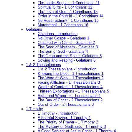
The Lord's Supper - 1 Corinthians 11
Spiritual Gifts - 1 Corinthians 12
The Love of God - 1 Corinthians 13
Order in the Church! - 1 Corinthians 14
No Resurrection? - 1 Corinthians 15
Maranatha! - 1 Corinthians 16
Galatians
Galatians - Introduction
No Other Gospel - Galatians 1
Crucified with Christ - Galatians 2
The Seed of Abraham - Galatians 3
The Son of God - Galatians 4
The Flesh and the Spirit - Galatians 5
Sowing and Reaping - Galatians 6
1 & 2 Thessalonians
1 & 2 Thessalonians - Introduction
Knowing the Elect - 1 Thessalonians 1
The Word at Work - 1 Thessalonians 2
Facing Affliction - 1 Thessalonians 3
Words of Comfort - 1 Thessalonians 4
Thirteen Exhortations - 1 Thessalonians 5
Right and Wrong - 2 Thessalonians 1
The Day of Christ - 2 Thessalonians 2
Out of Order - 2 Thessalonians 3
1 Timothy
1 Timothy - Introduction
A Faithful Saying - 1 Timothy 1
The Priority of Prayer - 1 Timothy 2
The Mystery of Godliness - 1 Timothy 3
A Good Servant of Jesus Christ - 1 Timothy 4