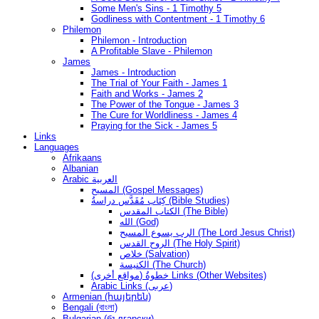
Some Men's Sins - 1 Timothy 5
Godliness with Contentment - 1 Timothy 6
Philemon
Philemon - Introduction
A Profitable Slave - Philemon
James
James - Introduction
The Trial of Your Faith - James 1
Faith and Works - James 2
The Power of the Tongue - James 3
The Cure for Worldliness - James 4
Praying for the Sick - James 5
Links
Languages
Afrikaans
Albanian
Arabic العربية
المسيح (Gospel Messages)
كِتَاب مُقَدَّس دراسةُ (Bible Studies)
الكتاب المقدس (The Bible)
الله (God)
الرب يسوع المسيح (The Lord Jesus Christ)
الروح القدس (The Holy Spirit)
خلاص (Salvation)
الكنيسة (The Church)
(مواقع أخرى) خطوةُ Links (Other Websites)
Arabic Links (عربى)
Armenian (հայերեն)
Bengali (বাংলা)
Bulgarian (български)