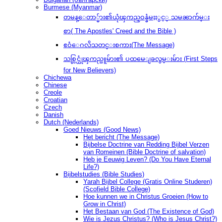
Burmese (Myanmar)
တမန္ေတာ္မ်ား၏ယုံၾကည္ဝန္ခံမႈႏွင့္ သမၼာက်မ္း
စာ( The Apostles' Creed and the Bible )
ဧဝံေဂလိသတင္းစကား(The Message)
သစ္လြင္ယုံၾကည္သူမ်ား၏ ပထမေျခလွမ္းမ်ား (First Steps
for New Believers)
Chichewa
Chinese
Creole
Croatian
Czech
Danish
Dutch (Nederlands)
Goed Nieuws (Good News)
Het bericht (The Message)
Bijbelse Doctrine van Redding Bijbel Verzen
van Romeinen (Bible Doctrine of salvation)
Heb je Eeuwig Leven? (Do You Have Eternal
Life?)
Bijbelstudies (Bible Studies)
Yarah Bijbel College (Gratis Online Studeren)
(Scofield Bible College)
Hoe kunnen we in Christus Groeien (How to
Grow in Christ)
Het Bestaan ​​van God (The Existence of God)
Wie is Jezus Christus? (Who is Jesus Christ?)