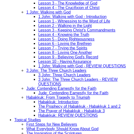
Lesson 3 - The Knowledge of God
Lesson 4 - The Crucifixion of Christ
1 John: Walking with God
1 John: Walking with God - Introduction
Lesson 1 - Witnessing to the Word of Life
Lesson 2 - Walking in the Light
Lesson 3 - Keeping Christ's Commandments
Lesson 4 - Knowing the Truth
Lesson 5 - Doing Righteousness
Lesson 6 - Loving the Brethren
Lesson 7 - Trying the Spirits
Lesson 8 - Loving One Another
Lesson 9 - Believing God's Record
Lesson 10 - Having Assurance
1 John: Walking with God - REVIEW QUESTIONS
3 John: The Three Church Leaders
3 John: Three Church Leaders
3 John: The Three Church Leaders - REVIEW
QUESTIONS
Jude: Contending Earnestly for the Faith
Jude: Contending Earnestly for the Faith
Habakkuk: From Tragedy to Triumph
Habakkuk: Introduction
The Prophecy of Habakkuk - Habakkuk 1 and 2
The Prayer of Habakkuk - Habakkuk 3
Habakkuk: REVIEW QUESTIONS
Topical Studies
First Steps for New Believers
What Everybody Should Know About God
The Inspiration of the Scriptures