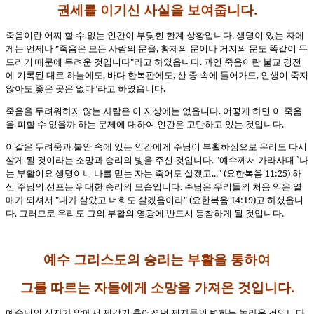
권세를 이기신 사실을 보여줍니다.
죽음이란 어찌 할 수 없는 인간이 부딪힌 한계 상황입니다. 생명이 있는 자에
게는 언제나 "죽음은 모든 사람의 문을, 황제의 문이나 거지의 문도 똑같이 두
드리기 때문에 두려운 것입니다"라고 하였읍니다. 과연 죽음이란 불교 경전
에 기록된 대로 하늘에도, 바다 한복판에도, 산 중 속에 들어가도, 인생이 죽지
않아도 좋은 곳은 없다"라고 하였읍니다.
죽음을 두려워하지 않는 사람은 이 지상에는 없읍니다. 어떻게 하면 이 죽음
을 피할 수 없을까 하는 문제에 대하여 인간은 고만하고 있는 것입니다.
이같은 두려움과 불안 속에 있는 인간에게 주님이 부활하심으로 우리도 다시
살게 될 것이라는 소망과 승리의 빛을 주신 것입니다. "예수께서 가라사대 `나
는 부활이요 생명이니 나를 믿는 자는 죽어도 살겠고..." (요한복음 11:25) 하
신 주님의 선포는 위대한 승리의 모습입니다. 주님은 우리들의 처음 익은 열
매가 되셔서 "내가 살았고 너희도 살겠음이라" (요한복음 14:19)고 하셨읍니
다. 그러므로 우리도 그의 부활의 영광에 반드시 동참하게 될 것입니다.
예수 그리스도의 승리는 부활을 통하여
그를 따르는 자들에게 소망을 가져온 것입니다.
예수님의 십자가 앞에서 제각기 흩어졌던 제자들의 변화는 놀라운 것입니다.