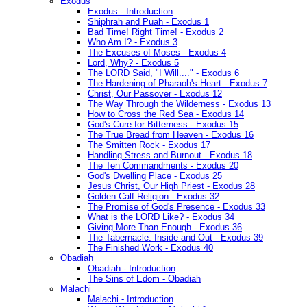
Exodus
Exodus - Introduction
Shiphrah and Puah - Exodus 1
Bad Time! Right Time! - Exodus 2
Who Am I? - Exodus 3
The Excuses of Moses - Exodus 4
Lord, Why? - Exodus 5
The LORD Said, "I Will...." - Exodus 6
The Hardening of Pharaoh's Heart - Exodus 7
Christ, Our Passover - Exodus 12
The Way Through the Wilderness - Exodus 13
How to Cross the Red Sea - Exodus 14
God's Cure for Bitterness - Exodus 15
The True Bread from Heaven - Exodus 16
The Smitten Rock - Exodus 17
Handling Stress and Burnout - Exodus 18
The Ten Commandments - Exodus 20
God's Dwelling Place - Exodus 25
Jesus Christ, Our High Priest - Exodus 28
Golden Calf Religion - Exodus 32
The Promise of God's Presence - Exodus 33
What is the LORD Like? - Exodus 34
Giving More Than Enough - Exodus 36
The Tabernacle: Inside and Out - Exodus 39
The Finished Work - Exodus 40
Obadiah
Obadiah - Introduction
The Sins of Edom - Obadiah
Malachi
Malachi - Introduction