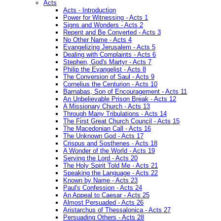
Acts
Acts - Introduction
Power for Witnessing - Acts 1
Signs and Wonders - Acts 2
Repent and Be Converted - Acts 3
No Other Name - Acts 4
Evangelizing Jerusalem - Acts 5
Dealing with Complaints - Acts 6
Stephen, God's Martyr - Acts 7
Philip the Evangelist - Acts 8
The Conversion of Saul - Acts 9
Cornelius the Centurion - Acts 10
Barnabas, Son of Encouragement - Acts 11
An Unbelievable Prison Break - Acts 12
A Missionary Church - Acts 13
Through Many Tribulations - Acts 14
The First Great Church Council - Acts 15
The Macedonian Call - Acts 16
The Unknown God - Acts 17
Crispus and Sosthenes - Acts 18
A Wonder of the World - Acts 19
Serving the Lord - Acts 20
The Holy Spirit Told Me - Acts 21
Speaking the Language - Acts 22
Known by Name - Acts 23
Paul's Confession - Acts 24
An Appeal to Caesar - Acts 25
Almost Persuaded - Acts 26
Aristarchus of Thessalonica - Acts 27
Persuading Others - Acts 28