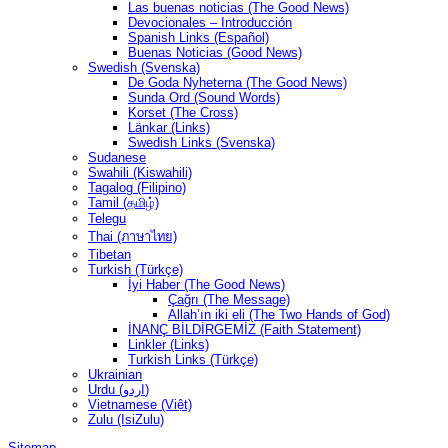
Las buenas noticias (The Good News)
Devocionales – Introducción
Spanish Links (Español)
Buenas Noticias (Good News)
Swedish (Svenska)
De Goda Nyheterna (The Good News)
Sunda Ord (Sound Words)
Korset (The Cross)
Länkar (Links)
Swedish Links (Svenska)
Sudanese
Swahili (Kiswahili)
Tagalog (Filipino)
Tamil (தமிழ்)
Telegu
Thai (ภาษาไทย)
Tibetan
Turkish (Türkçe)
İyi Haber (The Good News)
Çağrı (The Message)
Allah’ın iki eli (The Two Hands of God)
İNANÇ BİLDİRGEMİZ (Faith Statement)
Linkler (Links)
Turkish Links (Türkçe)
Ukrainian
Urdu (اردو)
Vietnamese (Việt)
Zulu (IsiZulu)
Sitemap