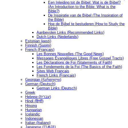
Een Inleiding tot de Bijbel: Wat is de Bijbel?
(An Introduction to the Bible: What is the
Bible?)
De Inspiratie van de Bijbel (The Inspiration of
the Bible)
Hoe de Bijbel te bestuderen (How to Study the
Bible)
Aanbevolen Links (Recommended Links)
Dutch Links (Nederlands)
Estonian (eesti)
Finnish (Suomi)
French (Français)
Les Bonnes Nouvelles (The Good News)
Messages Ėvangéliques Libres (Free Gospel Tracts)
Les Déclarations de Foi (Statements of Faith)
Les Fondements de la Foi (The Basics of the Faith)
Sites Web Français
French Links (Français)
Georgian (ქართული)
German (Deutsch)
German Links (Deutsch)
Greek
Hebrew (עברית)
Hindi (हिन्दी)
Hmong
Hungarian
Icelandic
Indonesian
Italian (Italiano)
Japanese (日本語)