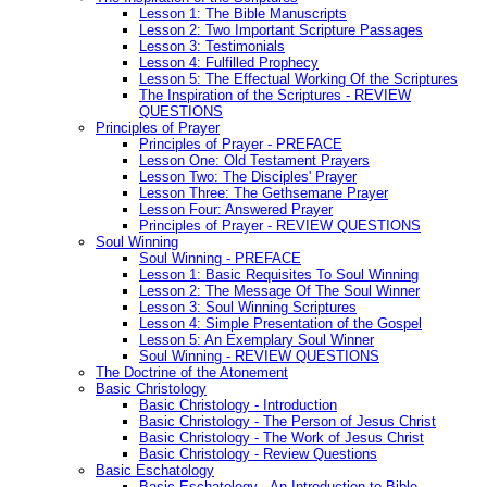
Lesson 1: The Bible Manuscripts
Lesson 2: Two Important Scripture Passages
Lesson 3: Testimonials
Lesson 4: Fulfilled Prophecy
Lesson 5: The Effectual Working Of the Scriptures
The Inspiration of the Scriptures - REVIEW
QUESTIONS
Principles of Prayer
Principles of Prayer - PREFACE
Lesson One: Old Testament Prayers
Lesson Two: The Disciples' Prayer
Lesson Three: The Gethsemane Prayer
Lesson Four: Answered Prayer
Principles of Prayer - REVIEW QUESTIONS
Soul Winning
Soul Winning - PREFACE
Lesson 1: Basic Requisites To Soul Winning
Lesson 2: The Message Of The Soul Winner
Lesson 3: Soul Winning Scriptures
Lesson 4: Simple Presentation of the Gospel
Lesson 5: An Exemplary Soul Winner
Soul Winning - REVIEW QUESTIONS
The Doctrine of the Atonement
Basic Christology
Basic Christology - Introduction
Basic Christology - The Person of Jesus Christ
Basic Christology - The Work of Jesus Christ
Basic Christology - Review Questions
Basic Eschatology
Basic Eschatology - An Introduction to Bible