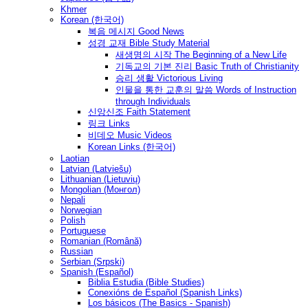
Khmer
Korean (한국어)
복음 메시지 Good News
성경 교재 Bible Study Material
새생명의 시작 The Beginning of a New Life
기독교의 기본 진리 Basic Truth of Christianity
승리 생활 Victorious Living
인물을 통한 교훈의 말씀 Words of Instruction
through Individuals
신앙신조 Faith Statement
링크 Links
비데오 Music Videos
Korean Links (한국어)
Laotian
Latvian (Latviešu)
Lithuanian (Lietuvių)
Mongolian (Монгол)
Nepali
Norwegian
Polish
Portuguese
Romanian (Română)
Russian
Serbian (Srpski)
Spanish (Español)
Biblia Estudia (Bible Studies)
Conexións de Español (Spanish Links)
Los básicos (The Basics - Spanish)