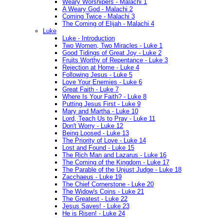
Weary Worshipers - Malachi 1
A Weary God - Malachi 2
Coming Twice - Malachi 3
The Coming of Elijah - Malachi 4
Luke
Luke - Introduction
Two Women, Two Miracles - Luke 1
Good Tidings of Great Joy - Luke 2
Fruits Worthy of Repentance - Luke 3
Rejection at Home - Luke 4
Following Jesus - Luke 5
Love Your Enemies - Luke 6
Great Faith - Luke 7
Where Is Your Faith? - Luke 8
Putting Jesus First - Luke 9
Mary and Martha - Luke 10
Lord, Teach Us to Pray - Luke 11
Don't Worry - Luke 12
Being Loosed - Luke 13
The Priority of Love - Luke 14
Lost and Found - Luke 15
The Rich Man and Lazarus - Luke 16
The Coming of the Kingdom - Luke 17
The Parable of the Unjust Judge - Luke 18
Zacchaeus - Luke 19
The Chief Cornerstone - Luke 20
The Widow's Coins - Luke 21
The Greatest - Luke 22
Jesus Saves! - Luke 23
He is Risen! - Luke 24