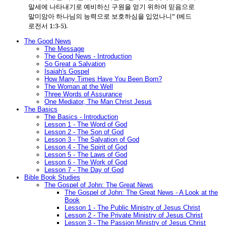
말세에 나타내기로 예비하신 구원을 얻기 위하여 믿음으로
말미암아 하나님의 능력으로 보호하심을 입었나니” (베드
로전서 1:3-5).
The Good News
The Message
The Good News - Introduction
So Great a Salvation
Isaiah's Gospel
How Many Times Have You Been Born?
The Woman at the Well
Three Words of Assurance
One Mediator, The Man Christ Jesus
The Basics
The Basics - Introduction
Lesson 1 - The Word of God
Lesson 2 - The Son of God
Lesson 3 - The Salvation of God
Lesson 4 - The Spirit of God
Lesson 5 - The Laws of God
Lesson 6 - The Work of God
Lesson 7 - The Day of God
Bible Book Studies
The Gospel of John: The Great News
The Gospel of John: The Great News - A Look at the
Book
Lesson 1 - The Public Ministry of Jesus Christ
Lesson 2 - The Private Ministry of Jesus Christ
Lesson 3 - The Passion Ministry of Jesus Christ